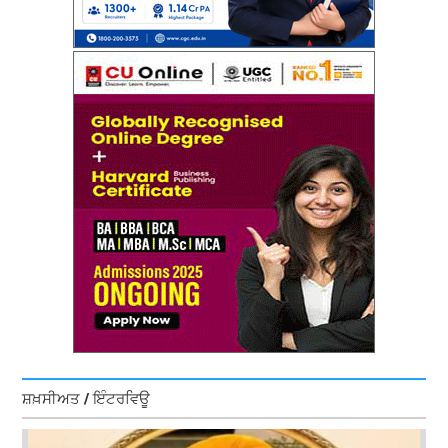
ਸ਼ਖ਼ਸੀਅਤ / ਇੰਟਰਵਿਊ