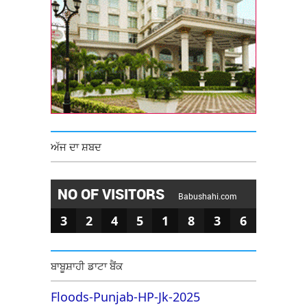
ਅੱਜ ਦਾ ਸ਼ਬਦ
NO OF VISITORS
Babushahi.com
3
2
4
5
1
8
3
6
ਬਾਬੂਸ਼ਾਹੀ ਡਾਟਾ ਬੈਂਕ
Floods-Punjab-HP-Jk-2025