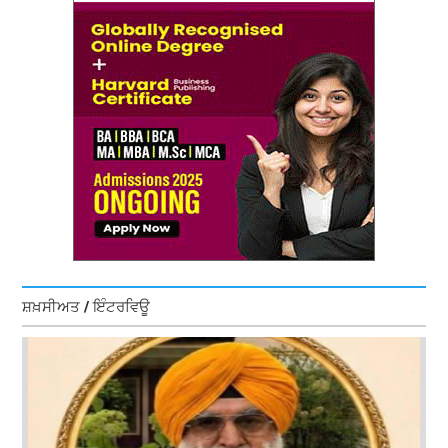
ਸ਼ਖ਼ਸੀਅਤ / ਇੰਟਰਵਿਊ