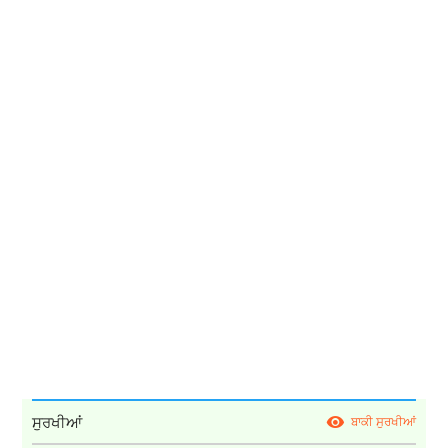
ਸੁਰਖੀਆਂ
ਬਾਕੀ ਸੁਰਖੀਆਂ