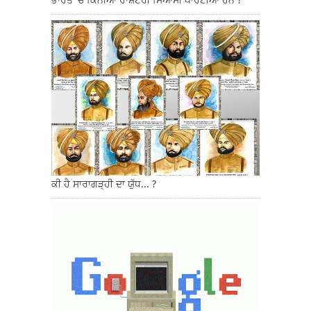
ਕੀ ਹੈ ਸਾਰਾਗੜ੍ਹੀ ਦਾ ਯੁੱਧ... ?