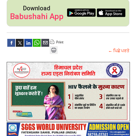
Download
Babushahi App
← ਪਿਛੇ ਪਰਤੋ