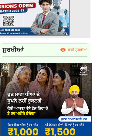
ਸੁਰਖੀਆਂ
ਬਾਕੀ ਸੁਰਖੀਆਂ