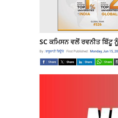
SC ਕਮਿਸਨ ਵਲੋਂ ਰਵਨੀਤ ਬਿੱਟੂ ਨੂੰ
By :
ਬਾਬੂਸ਼ਾਹੀ ਬਿਊਰੋ
First Published :
Monday, Jun 15, 2