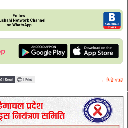
Follow
ushahi Network Channel
on WhatsApp
pp
← ਪਿਛੇ ਪਰਤੋ