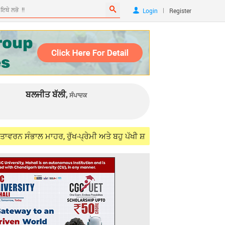
|
Login
Register
ਬਲਜੀਤ ਬੱਲੀ,
ਸੰਪਾਦਕ
ਾਲ ਮਾਹਰ, ਰੁੱਖ-ਪ੍ਰੇਮੀ ਅਤੇ ਬਹੁ ਪੱਖੀ ਸ਼ਖਸੀਅਤ ਜਸਜੀਤ ਸਿੰਘ ਸਮੁੰਦਰੀ (IFS) 