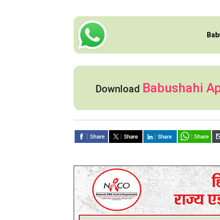
Bab
Babushahi A
Download