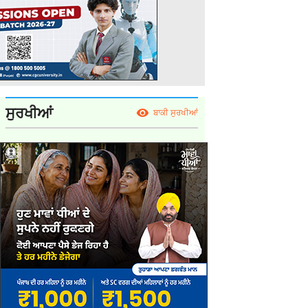
ਸੁਰਖੀਆਂ
ਬਾਕੀ ਸੁਰਖੀਆਂ