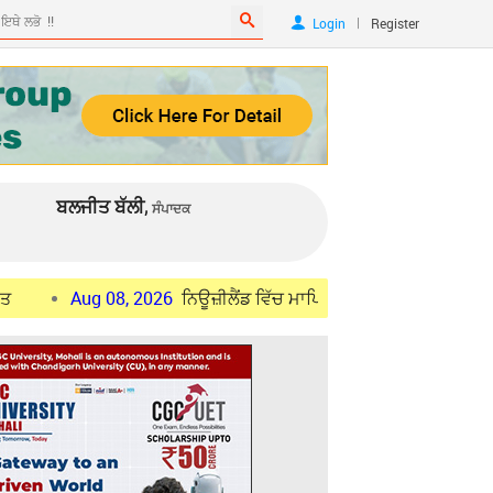
|
Login
Register
ਬਲਜੀਤ ਬੱਲੀ,
ਸੰਪਾਦਕ
g 08, 2026
ਨਿਊਜ਼ੀਲੈਂਡ ਵਿੱਚ ਮਾਪਿਆਂ ਦੇ ਰੈਜ਼ੀਡੈਂਟ ਵੀਜ਼ਾ ਲਈ ਨਵੇਂ ਅਤੇ ਨਿ