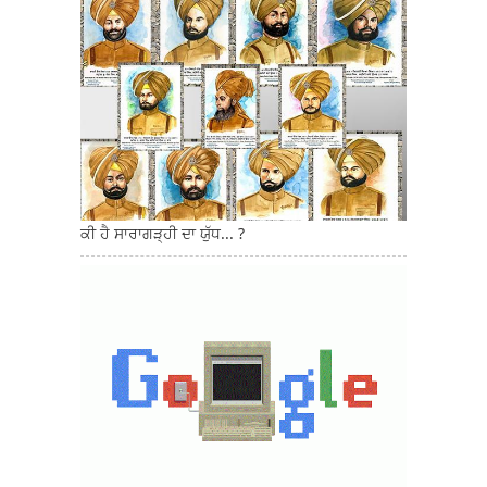
ਕੀ ਹੈ ਸਾਰਾਗੜ੍ਹੀ ਦਾ ਯੁੱਧ... ?