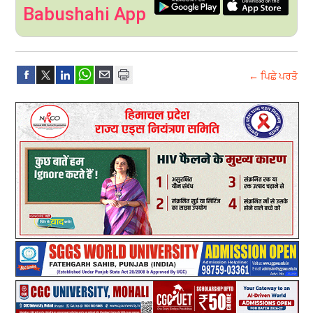
Babushahi App
← ਪਿਛੇ ਪਰਤੋ