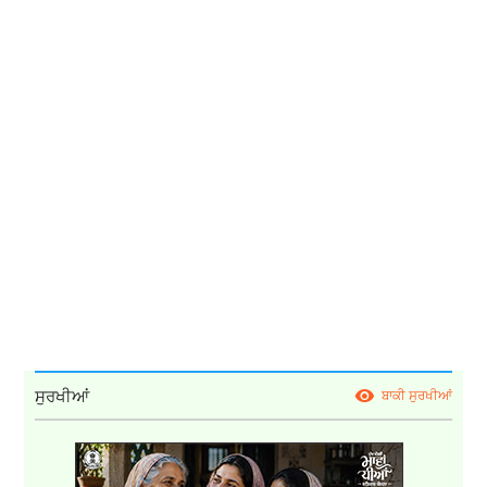
ਸੁਰਖੀਆਂ
ਬਾਕੀ ਸੁਰਖੀਆਂ