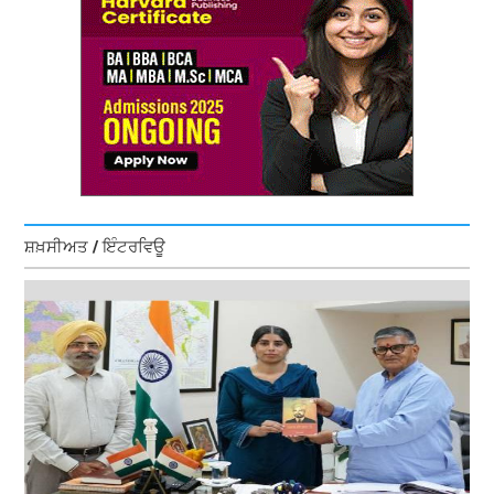
ਸ਼ਖ਼ਸੀਅਤ / ਇੰਟਰਵਿਊ