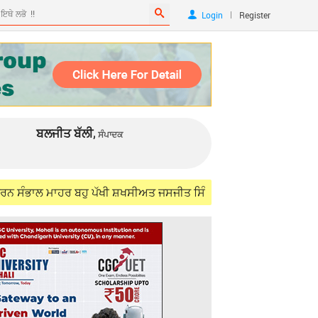
|
Login
Register
ਬਲਜੀਤ ਬੱਲੀ,
ਸੰਪਾਦਕ
 ਮਾਹਰ ਬਹੁ ਪੱਖੀ ਸ਼ਖਸੀਅਤ ਜਸਜੀਤ ਸਿੰਘ ਸਮੁੰਦਰੀ (IFS) ਨੂੰ ਯਾਦ ਕਰਦਿਆਂ