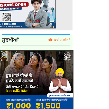
ਸੁਰਖੀਆਂ
ਬਾਕੀ ਸੁਰਖੀਆਂ