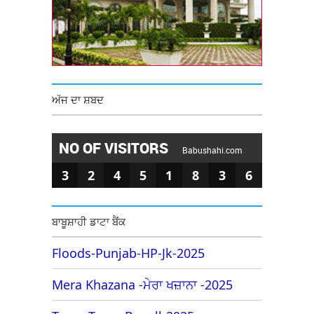
ਅੱਜ ਦਾ ਸ਼ਬਦ
NO OF VISITORS
Babushahi.com
3
2
4
5
1
8
3
6
ਬਾਬੂਸ਼ਾਹੀ ਡਾਟਾ ਬੈਂਕ
Floods-Punjab-HP-Jk-2025
Mera Khazana -ਮੇਰਾ ਖਜ਼ਾਨਾ -2025