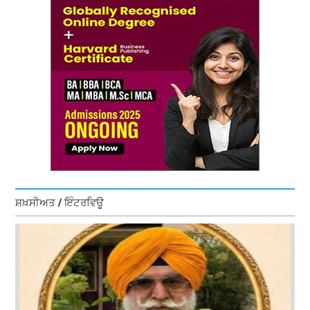
ਸ਼ਖ਼ਸੀਅਤ / ਇੰਟਰਵਿਊ