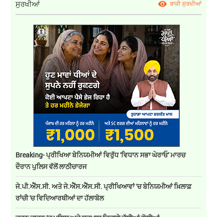
ਸੁਰਖੀਆਂ
ਬਾਕੀ ਸੁਰਖੀਆਂ
Breaking- ਪ੍ਰੀਖਿਆ ਬੇਨਿਯਮੀਆਂ ਵਿਰੁੱਧ 'ਵਿਧਾਨ ਸਭਾ ਘੇਰਾਓ' ਮਾਰਚ
ਦੌਰਾਨ ਪੁਲਿਸ ਵੱਲੋਂ ਲਾਠੀਚਾਰਜ
ਜੇ.ਪੀ.ਐੱਸ.ਸੀ. ਅਤੇ ਜੇ.ਐੱਸ.ਐੱਸ.ਸੀ. ਪ੍ਰੀਖਿਆਵਾਂ 'ਚ ਬੇਨਿਯਮੀਆਂ ਖ਼ਿਲਾਫ਼
ਰਾਂਚੀ 'ਚ ਵਿਦਿਆਰਥੀਆਂ ਦਾ ਹੱਲਾਬੋਲ