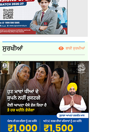
ਸੁਰਖੀਆਂ
ਬਾਕੀ ਸੁਰਖੀਆਂ