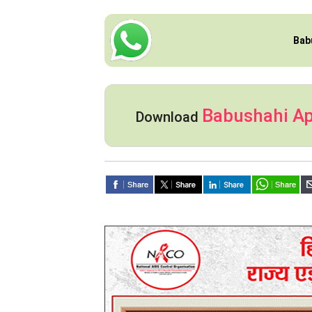
Bab
Babushahi A
Download