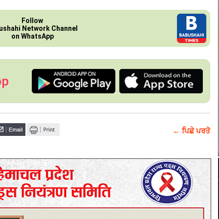
Follow
ushahi Network Channel
on WhatsApp
pp
← ਪਿਛੇ ਪਰਤੋ