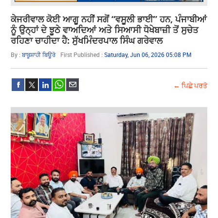
ਕੇਜਰੀਵਾਲ ਕੋਈ ਆਗੂ ਨਹੀਂ ਸਗੋਂ “ਵਸੂਲੀ ਭਾਈ” ਹਨ, ਪੰਜਾਬੀਆਂ
ਨੂੰ ਉਨ੍ਹਾਂ ਦੇ ਝੂਠੇ ਵਾਅਦਿਆਂ ਅਤੇ ਸਿਆਸੀ ਧੋਖੇਬਾਜ਼ੀ ਤੋਂ ਸੁਚੇਤ
ਰਹਿਣਾ ਚਾਹੀਦਾ ਹੈ: ਸੁੱਖਮਿੰਦਰਪਾਲ ਸਿੰਘ ਗਰੇਵਾਲ
By :
ਬਾਬੂਸ਼ਾਹੀ ਬਿਊਰੋ
First Published :
Saturday, Jun 06, 2026 05:08 PM
← ਪਿਛੇ ਪਰਤੋ