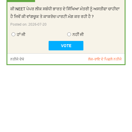
ਕੀ NEET ਪੇਪਰ ਲੀਕ ਸਬੰਧੀ ਭਾਰਤ ਦੇ ਸਿੱਖਿਆ ਮੰਤਰੀ ਨੂੰ ਅਸਤੀਫਾ ਚਾਹੀਦਾ
ਹੈ ਜਿਵੇਂ ਕੀ ਵਾਂਗਚੂਕ ਤੇ ਕਾਕਰੋਚ ਪਾਰਟੀ ਮੰਗ ਕਰ ਰਹੀ ਹੈ ?
Posted on:
2026-07-20
ਹਾਂ ਜੀ
ਨਹੀਂ ਜੀ
ਨਤੀਜੇ ਦੇਖੋ
ਲੋਕ-ਰਾਇ ਦੇ ਪਿਛਲੇ ਨਤੀਜੇ