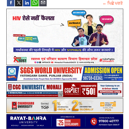
← ਪਿਛੇ ਪਰਤੋ