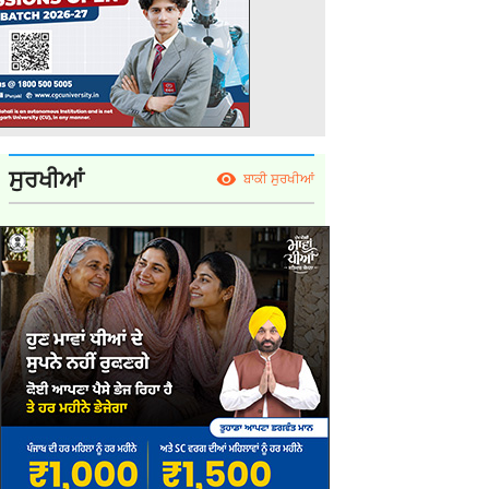
ਸੁਰਖੀਆਂ
ਬਾਕੀ ਸੁਰਖੀਆਂ