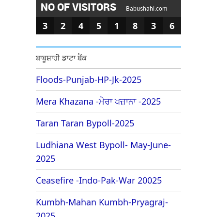
NO OF VISITORS
Babushahi.com
3
2
4
5
1
8
3
6
ਬਾਬੂਸ਼ਾਹੀ ਡਾਟਾ ਬੈਂਕ
Floods-Punjab-HP-Jk-2025
Mera Khazana -ਮੇਰਾ ਖਜ਼ਾਨਾ -2025
Taran Taran Bypoll-2025
Ludhiana West Bypoll- May-June-
2025
Ceasefire -Indo-Pak-War 20025
Kumbh-Mahan Kumbh-Pryagraj-
2025