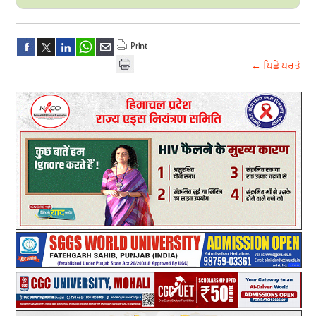
← ਪਿਛੇ ਪਰਤੋ