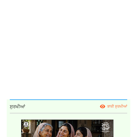
ਸੁਰਖੀਆਂ
ਬਾਕੀ ਸੁਰਖੀਆਂ