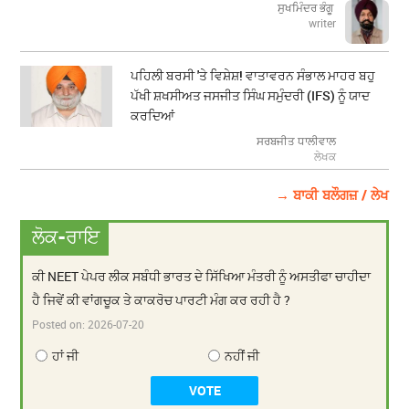
ਸੁਖਮਿੰਦਰ ਭੰਗੂ
writer
ਪਹਿਲੀ ਬਰਸੀ 'ਤੇ ਵਿਸ਼ੇਸ਼! ਵਾਤਾਵਰਨ ਸੰਭਾਲ ਮਾਹਰ ਬਹੁ
ਪੱਖੀ ਸ਼ਖਸੀਅਤ ਜਸਜੀਤ ਸਿੰਘ ਸਮੁੰਦਰੀ (IFS) ਨੂੰ ਯਾਦ
ਕਰਦਿਆਂ
ਸਰਬਜੀਤ ਧਾਲੀਵਾਲ
ਲੇਖਕ
→ ਬਾਕੀ ਬਲੌਗਜ਼ / ਲੇਖ
ਲੋਕ-ਰਾਇ
ਕੀ NEET ਪੇਪਰ ਲੀਕ ਸਬੰਧੀ ਭਾਰਤ ਦੇ ਸਿੱਖਿਆ ਮੰਤਰੀ ਨੂੰ ਅਸਤੀਫਾ ਚਾਹੀਦਾ
ਹੈ ਜਿਵੇਂ ਕੀ ਵਾਂਗਚੂਕ ਤੇ ਕਾਕਰੋਚ ਪਾਰਟੀ ਮੰਗ ਕਰ ਰਹੀ ਹੈ ?
Posted on:
2026-07-20
ਹਾਂ ਜੀ
ਨਹੀਂ ਜੀ