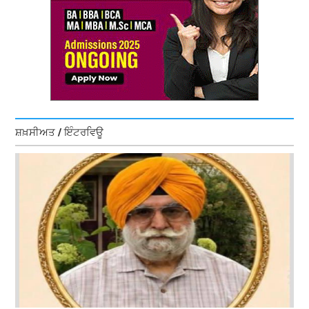
ਸ਼ਖ਼ਸੀਅਤ / ਇੰਟਰਵਿਊ