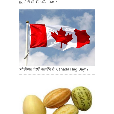
ਸ਼ੁਰੂ ਹੋਈ ਸੀ ਇੰਟਰਨੈੱਟ ਸੇਵਾ ?
ਕਨੇਡੀਅਨ ਕਿਉਂ ਮਨਾਉਂਦੇ ਨੇ 'Canada Flag Day' ?