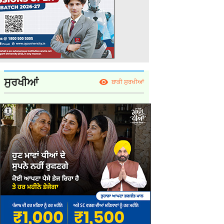
ਸੁਰਖੀਆਂ
ਬਾਕੀ ਸੁਰਖੀਆਂ