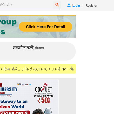
|
Login
Register
ਬਲਜੀਤ ਬੱਲੀ,
ਸੰਪਾਦਕ
ਲੋਂ ਨਾਗਰਿਕਾਂ ਲਈ ਸਾਈਬਰ ਸੁਰੱਖਿਆ ਐਡਵਾਈਜ਼ਰੀ ਜਾਰੀ
Aug 06, 20