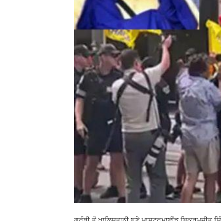
ਗ੍ਰੰਥੀ ਤੋਂ ਖਾਲਿਸਤਾਨੀ ਬਣੇ ਮਾਸਟਰਮਾਈਂਡ ਬਿਕਰਮਜੀਤ ਸਿੰਘ 