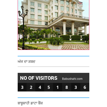
ਅੱਜ ਦਾ ਸ਼ਬਦ
NO OF VISITORS
Babushahi.com
3
2
4
5
1
8
3
6
ਬਾਬੂਸ਼ਾਹੀ ਡਾਟਾ ਬੈਂਕ