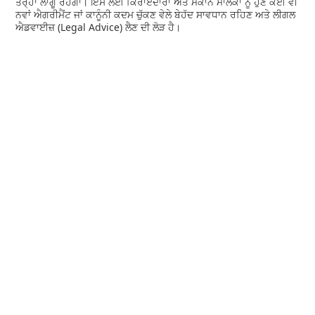
ਤਰ੍ਹਾਂ ਲਾਗੂ ਰਹੇਗਾ। ਇਸ ਲਈ ਕਿਰਾਏਦਾਰਾਂ ਅਤੇ ਮਕਾਨ ਮਾਲਕਾਂ ਨੂੰ ਹੁਣ ਕੋਈ ਵੀ
ਨਵਾਂ ਐਗਰੀਮੈਂਟ ਜਾਂ ਕਾਨੂੰਨੀ ਕਦਮ ਚੁੱਕਣ ਵੇਲੇ ਬੇਹੱਦ ਸਾਵਧਾਨ ਰਹਿਣ ਅਤੇ ਲੀਗਲ
ਐਡਵਾਈਜ਼ (Legal Advice) ਲੈਣ ਦੀ ਲੋੜ ਹੈ।