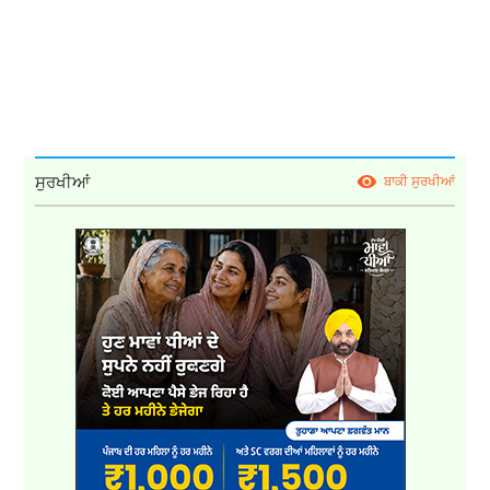
ਸੁਰਖੀਆਂ
ਬਾਕੀ ਸੁਰਖੀਆਂ