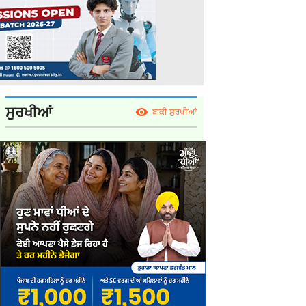
ਸੁਰਖੀਆਂ
ਬਾਕੀ ਸੁਰਖੀਆਂ