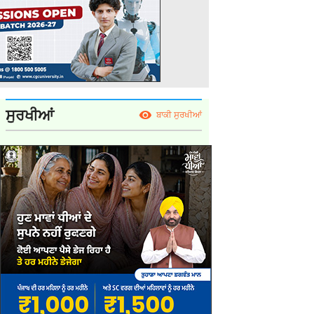
ਸੁਰਖੀਆਂ
ਬਾਕੀ ਸੁਰਖੀਆਂ