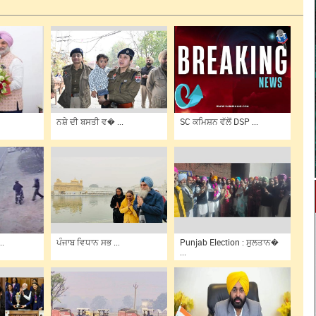
ਨਸ਼ੇ ਦੀ ਬਸਤੀ ਵ� ...
SC ਕਮਿਸ਼ਨ ਵੱਲੋਂ DSP ...
..
ਪੰਜਾਬ ਵਿਧਾਨ ਸਭ ...
Punjab Election : ਸੁਲਤਾਨ�
...