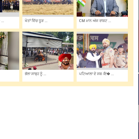
...
ਖੇਤਾਂ ਵਿੱਚ ਧੂੜ ...
CM ਮਾਨ ਅੱਜ ਰਾਸ਼ਟ ...
ਭੱਲਾ ਸਾਬ੍ਹ ਨੂੰ ...
ਪਟਿਆਲਾ ਦੇ ਸਬ -ਇ� ...