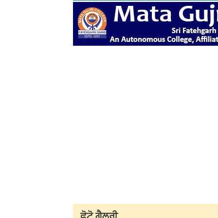
ਫੋਟੋ ਗੈਲਰੀ