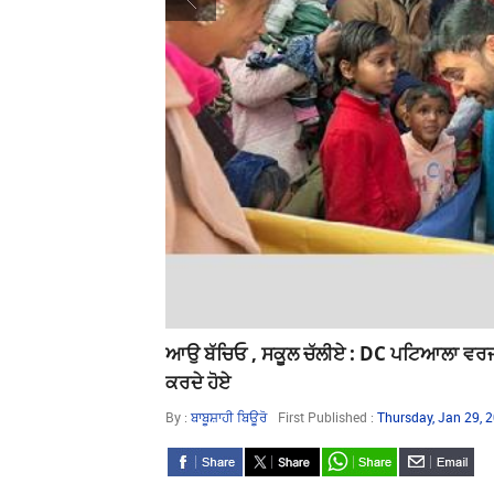
ਆਉ ਬੱਚਿਓ , ਸਕੂਲ ਚੱਲੀਏ : DC ਪਟਿਆਲਾ ਵਰਜ
ਕਰਦੇ ਹੋਏ
By :
ਬਾਬੂਸ਼ਾਹੀ ਬਿਊਰੋ
First Published :
Thursday, Jan 29, 