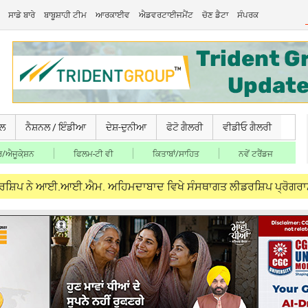
ਸਾਡੇ ਬਾਰੇ
ਬਾਬੂਸ਼ਾਹੀ ਟੀਮ
ਆਰਕਾਈਵ
ਐਡਵਰਟਾਈਜਮੈਂਟ
ਚੋਣ ਡੈਟਾ
ਸੰਪਰਕ
ਚਲ
ਨੈਸ਼ਨਲ / ਇੰਡੀਆ
ਦੇਸ਼-ਦੁਨੀਆ
ਫੋਟੋ ਗੈਲਰੀ
ਵੀਡੀਓ ਗੈਲਰੀ
/ਐਜੂਕੇ਼ਸ਼ਨ
ਫਿਲਮ-ਟੀ ਵੀ
ਕਿਤਾਬਾਂ/ਸਾਹਿਤ
ਨਵੇਂ ਟਰੈਂਡਜ
ਆਈ.ਆਈ.ਐਮ. ਅਹਿਮਦਾਬਾਦ ਵਿਖੇ ਸੰਸਥਾਗਤ ਲੀਡਰਸ਼ਿਪ ਪ੍ਰੋਗਰਾਮ ‘ਚ ਲਿਆ ਹਿੱ