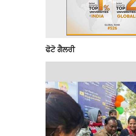
ਫੋਟੋ ਗੈਲਰੀ