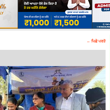
← ਪਿਛੇ ਪਰਤੋ