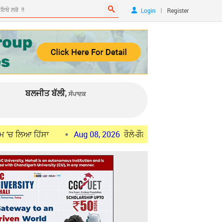
|
Login
Register
ਬਲਜੀਤ ਬੱਲੀ,
ਸੰਪਾਦਕ
ਸਾ
Aug 08, 2026
ਰੌਲੇ-ਗੌਲੇ ਮਗਰੋਂ ਭੂਪੇਸ਼ ਬਘੇਲ ਦਾ 9 ਦਿਨਾਂ ਪੰਜਾਬ ਦ