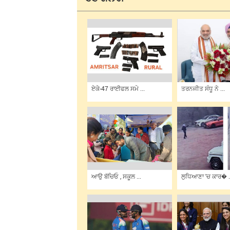
ਏਕੇ-47 ਰਾਈਫਲ ਸਮੇ ...
ਤਰਨਜੀਤ ਸੰਧੂ ਨੇ ...
ਆਉ ਬੱਚਿਓ , ਸਕੂਲ ...
ਲੁਧਿਆਣਾ 'ਚ ਕਾਰ� .