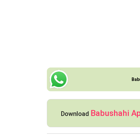
Bab
Babushahi A
Download