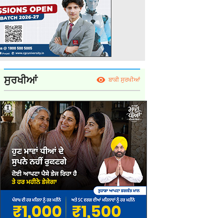
ਸੁਰਖੀਆਂ
ਬਾਕੀ ਸੁਰਖੀਆਂ