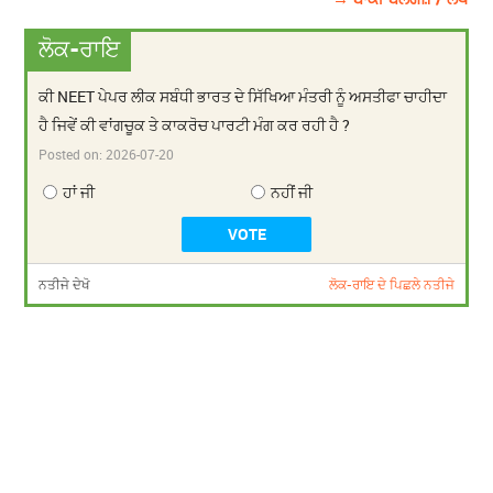
ਲੋਕ-ਰਾਇ
ਕੀ NEET ਪੇਪਰ ਲੀਕ ਸਬੰਧੀ ਭਾਰਤ ਦੇ ਸਿੱਖਿਆ ਮੰਤਰੀ ਨੂੰ ਅਸਤੀਫਾ ਚਾਹੀਦਾ
ਹੈ ਜਿਵੇਂ ਕੀ ਵਾਂਗਚੂਕ ਤੇ ਕਾਕਰੋਚ ਪਾਰਟੀ ਮੰਗ ਕਰ ਰਹੀ ਹੈ ?
Posted on:
2026-07-20
ਹਾਂ ਜੀ
ਨਹੀਂ ਜੀ
ਨਤੀਜੇ ਦੇਖੋ
ਲੋਕ-ਰਾਇ ਦੇ ਪਿਛਲੇ ਨਤੀਜੇ