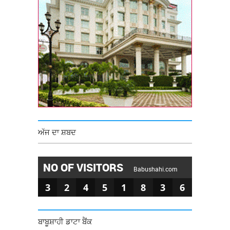
ਅੱਜ ਦਾ ਸ਼ਬਦ
NO OF VISITORS
Babushahi.com
3
2
4
5
1
8
3
6
ਬਾਬੂਸ਼ਾਹੀ ਡਾਟਾ ਬੈਂਕ