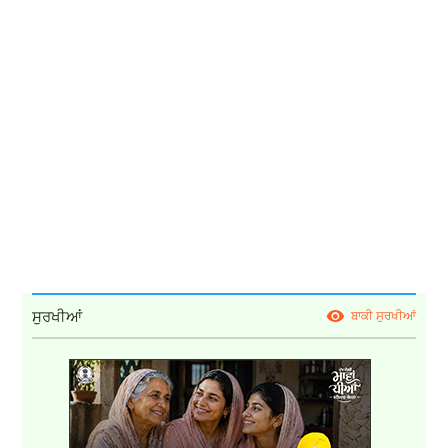
ਸੁਰਖੀਆਂ
ਬਾਕੀ ਸੁਰਖੀਆਂ