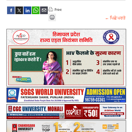
← ਪਿਛੇ ਪਰਤੋ