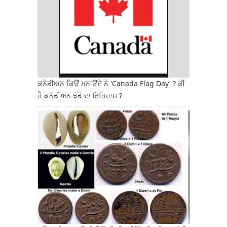
ਕਨੇਡੀਅਨ ਕਿਉਂ ਮਨਾਉਂਦੇ ਨੇ 'Canada Flag Day' ? ਕੀ
ਹੈ ਕਨੇਡੀਅਨ ਝੰਡੇ ਦਾ ਇਤਿਹਾਸ ?