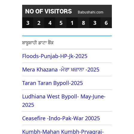
NO OF VISITORS
Babushahi.com
3
2
4
5
1
8
3
6
ਬਾਬੂਸ਼ਾਹੀ ਡਾਟਾ ਬੈਂਕ
Floods-Punjab-HP-Jk-2025
Mera Khazana -ਮੇਰਾ ਖਜ਼ਾਨਾ -2025
Taran Taran Bypoll-2025
Ludhiana West Bypoll- May-June-
2025
Ceasefire -Indo-Pak-War 20025
Kumbh-Mahan Kumbh-Pryagraj-