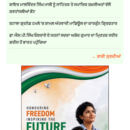
ਸ਼ਾਇਰ ਮਾਲਵਿੰਦਰ ਸਿੰਘ ਮਾਲੀ ਨੂੰ ਸਾਹਿਤਕ ਤੇ ਸਮਾਜਿਕ ਸ਼ਖ਼ਸੀਅਤਾਂ ਵੱਲੋਂ
ਸ਼ਰਧਾਂਜਲੀਆਂ ਭੇਂਟ
ਬਟਾਲਾ ਗ੍ਰਨੇਡ ਹਮਲੇ ’ਚ ਸ਼ਾਮਲ ਅੱਤਵਾਦੀ ਮਾਡਿਊਲ ਦਾ ਕਾਰਕੁੰਨ ਗ੍ਰਿਫਤਾਰ
ਡਾ.ਐਸ.ਪੀ.ਸਿੰਘ ਓਬਰਾਏ ਦੇ ਯਤਨਾਂ ਸਦਕਾ ਅਸ਼ੋਕ ਕੁਮਾਰ ਦਾ ਮ੍ਰਿਤਕ ਸਰੀਰ
ਗਰੀਸ ਤੋਂ ਭਾਰਤ ਪਹੁੰਚਿਆ
→ ਬਾਕੀ ਸੁਰਖੀਆਂ