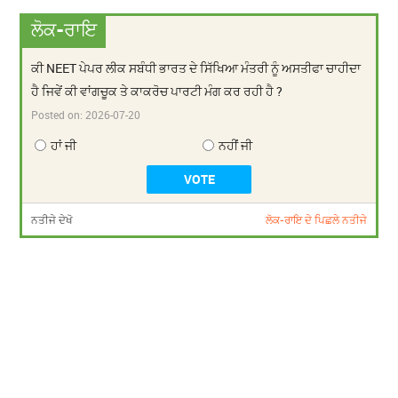
ਲੋਕ-ਰਾਇ
ਕੀ NEET ਪੇਪਰ ਲੀਕ ਸਬੰਧੀ ਭਾਰਤ ਦੇ ਸਿੱਖਿਆ ਮੰਤਰੀ ਨੂੰ ਅਸਤੀਫਾ ਚਾਹੀਦਾ
ਹੈ ਜਿਵੇਂ ਕੀ ਵਾਂਗਚੂਕ ਤੇ ਕਾਕਰੋਚ ਪਾਰਟੀ ਮੰਗ ਕਰ ਰਹੀ ਹੈ ?
Posted on:
2026-07-20
ਹਾਂ ਜੀ
ਨਹੀਂ ਜੀ
ਨਤੀਜੇ ਦੇਖੋ
ਲੋਕ-ਰਾਇ ਦੇ ਪਿਛਲੇ ਨਤੀਜੇ