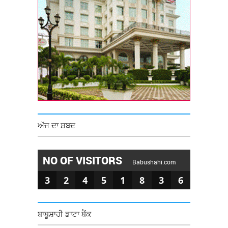
ਅੱਜ ਦਾ ਸ਼ਬਦ
NO OF VISITORS
Babushahi.com
3
2
4
5
1
8
3
6
ਬਾਬੂਸ਼ਾਹੀ ਡਾਟਾ ਬੈਂਕ