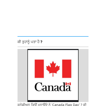
ਕੀ ਤੁਹਾਨੂੰ ਪਤਾ ਹੈ ?
ਕਨੇਡੀਅਨ ਕਿਉਂ ਮਨਾਉਂਦੇ ਨੇ 'Canada Flag Day' ? ਕੀ