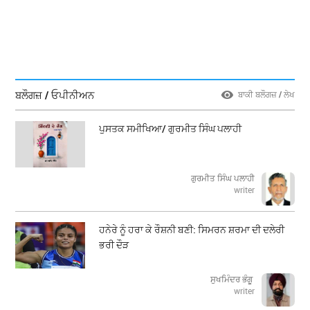
ਬਲੌਗਜ਼ / ਓਪੀਨੀਅਨ
ਬਾਕੀ ਬਲੌਗਜ਼ / ਲੇਖ
ਪੁਸਤਕ ਸਮੀਖਿਆ/ ਗੁਰਮੀਤ ਸਿੰਘ ਪਲਾਹੀ
ਗੁਰਮੀਤ ਸਿੰਘ ਪਲਾਹੀ
writer
ਹਨੇਰੇ ਨੂੰ ਹਰਾ ਕੇ ਰੌਸ਼ਨੀ ਬਣੀ: ਸਿਮਰਨ ਸ਼ਰਮਾ ਦੀ ਦਲੇਰੀ
ਭਰੀ ਦੌੜ
ਸੁਖਮਿੰਦਰ ਭੰਗੂ
writer