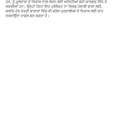
ਹਨ, ਨੂੰ ਮੂਲਧਾਰਾ ਦੇ ਵਿਕਾਸ ਨਾਲ਼ ਜੋੜਨ ਲਈ ਅਜਿਹੀਆਂ ਖੋਜਾਂ ਕਾਰਗਰ ਸਿੱਧ ਹੋ
ਸਕਦੀਆਂ ਹਨ। ਉਨ੍ਹਾਂ ਕਿਹਾ ਇਹ ਪ੍ਰੋਜੈਕਟ ਨਾ ਸਿਰਫ਼ ਪੰਜਾਬੀ ਭਾਸ਼ਾ ਲਈ,
ਬਲਕਿ ਹੋਰ ਖੇਤਰੀ ਭਾਸ਼ਾਵਾਂ ਵਿੱਚ ਵੀ ਬਰੇਲ ਪ੍ਰਣਾਲੀਆਂ ਦੇ ਵਿਕਾਸ ਲਈ ਰਾਹ
ਦਰਸਾਉਂਦਾ ਮਾਡਲ ਬਣ ਸਕਦਾ ਹੈ।