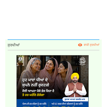
ਸੁਰਖੀਆਂ
ਬਾਕੀ ਸੁਰਖੀਆਂ