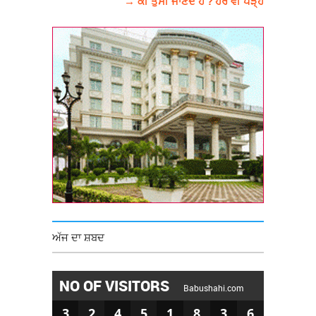
→ ਕੀ ਤੁਸੀਂ ਜਾਣਦੇ ਹੋ ? ਹੋਰ ਵੀ ਪੜ੍ਹੋ
ਅੱਜ ਦਾ ਸ਼ਬਦ
NO OF VISITORS
Babushahi.com
3
2
4
5
1
8
3
6