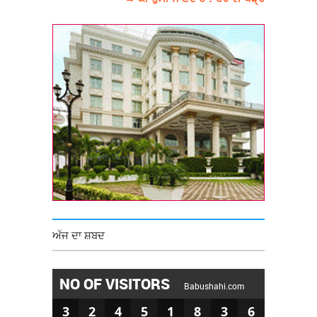
ਅੱਜ ਦਾ ਸ਼ਬਦ
NO OF VISITORS
Babushahi.com
3
2
4
5
1
8
3
6