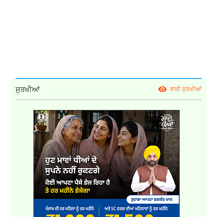
ਸੁਰਖੀਆਂ
ਬਾਕੀ ਸੁਰਖੀਆਂ