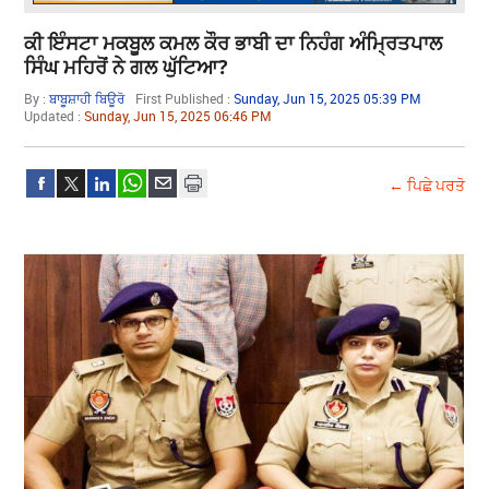
ਕੀ ਇੰਸਟਾ ਮਕਬੂਲ ਕਮਲ ਕੌਰ ਭਾਬੀ ਦਾ ਨਿਹੰਗ ਅੰਮ੍ਰਿਤਪਾਲ
ਸਿੰਘ ਮਹਿਰੋਂ ਨੇ ਗਲ ਘੁੱਟਿਆ?
By :
ਬਾਬੂਸ਼ਾਹੀ ਬਿਊਰੋ
First Published :
Sunday, Jun 15, 2025 05:39 PM
Updated :
Sunday, Jun 15, 2025 06:46 PM
← ਪਿਛੇ ਪਰਤੋ