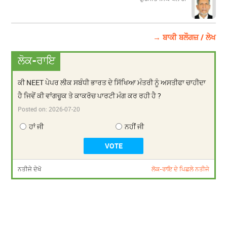
→ ਬਾਕੀ ਬਲੌਗਜ਼ / ਲੇਖ
ਲੋਕ-ਰਾਇ
ਕੀ NEET ਪੇਪਰ ਲੀਕ ਸਬੰਧੀ ਭਾਰਤ ਦੇ ਸਿੱਖਿਆ ਮੰਤਰੀ ਨੂੰ ਅਸਤੀਫਾ ਚਾਹੀਦਾ
ਹੈ ਜਿਵੇਂ ਕੀ ਵਾਂਗਚੂਕ ਤੇ ਕਾਕਰੋਚ ਪਾਰਟੀ ਮੰਗ ਕਰ ਰਹੀ ਹੈ ?
Posted on:
2026-07-20
ਹਾਂ ਜੀ
ਨਹੀਂ ਜੀ
ਨਤੀਜੇ ਦੇਖੋ
ਲੋਕ-ਰਾਇ ਦੇ ਪਿਛਲੇ ਨਤੀਜੇ