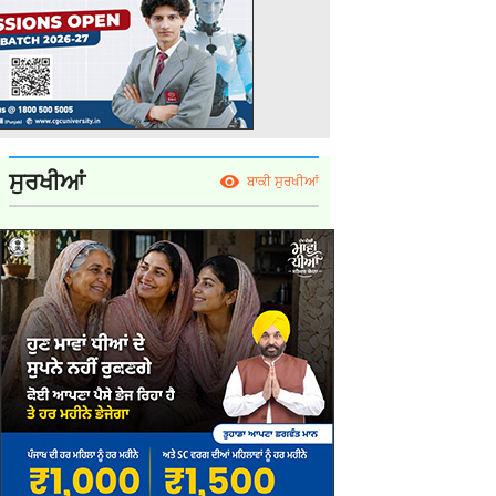
ਸੁਰਖੀਆਂ
ਬਾਕੀ ਸੁਰਖੀਆਂ