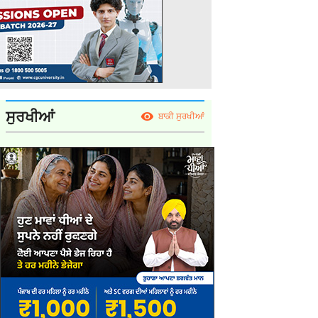
ਸੁਰਖੀਆਂ
ਬਾਕੀ ਸੁਰਖੀਆਂ