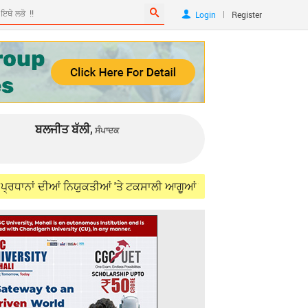
|
Login
Register
ਬਲਜੀਤ ਬੱਲੀ,
ਸੰਪਾਦਕ
ਦੀਆਂ ਨਿਯੁਕਤੀਆਂ 'ਤੇ ਟਕਸਾਲੀ ਆਗੂਆਂ ਨੇ ਸ਼੍ਰੀਨਿਵਾਸਨ ਖ਼ਿਲਾਫ਼ ਖੋਲ੍ਹਿਆ ਮੋਰਚਾ