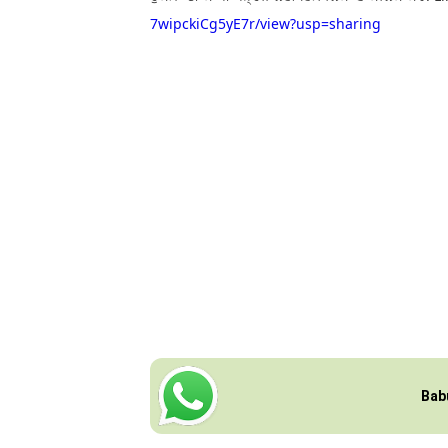
7wipckiCg5yE7r/view?usp=sharing
Bab