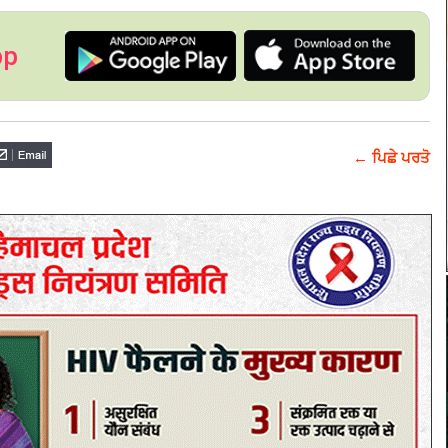
pp
← ਪਿਛੇ ਪਰਤੋ