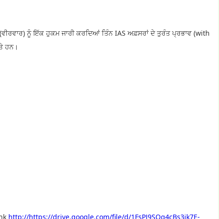
ਵੀਰਵਾਰ) ਨੂੰ ਇੱਕ ਹੁਕਮ ਜਾਰੀ ਕਰਦਿਆਂ ਤਿੰਨ IAS ਅਫ਼ਸਰਾਂ ਦੇ ਤੁਰੰਤ ਪ੍ਰਭਾਵ (with
ਤੇ ਹਨ।
ink
http://https://drive.google.com/file/d/1FsPJ9SOg4cBs3jk7E-