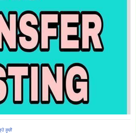
੍ਹੋ ਸੂਚੀ