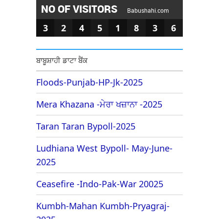
NO OF VISITORS
Babushahi.com
3
2
4
5
1
8
3
6
ਬਾਬੂਸ਼ਾਹੀ ਡਾਟਾ ਬੈਂਕ
Floods-Punjab-HP-Jk-2025
Mera Khazana -ਮੇਰਾ ਖਜ਼ਾਨਾ -2025
Taran Taran Bypoll-2025
Ludhiana West Bypoll- May-June-
2025
Ceasefire -Indo-Pak-War 20025
Kumbh-Mahan Kumbh-Pryagraj-