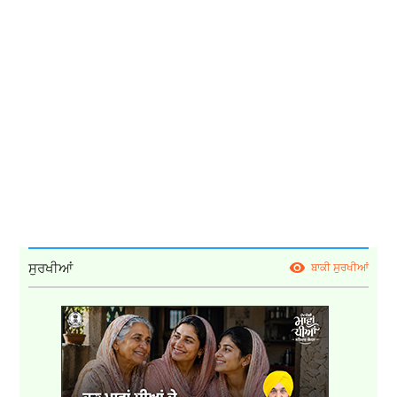
ਸੁਰਖੀਆਂ
ਬਾਕੀ ਸੁਰਖੀਆਂ