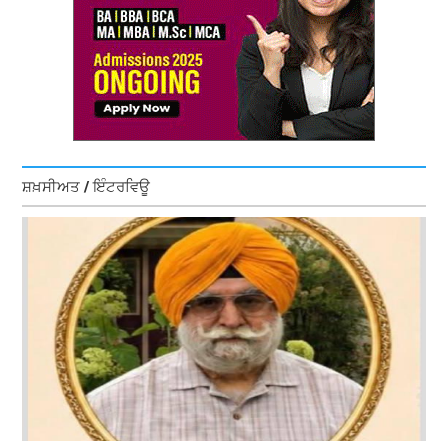
ਸ਼ਖ਼ਸੀਅਤ / ਇੰਟਰਵਿਊ