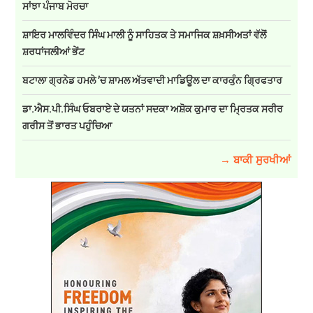
ਸਾਂਝਾ ਪੰਜਾਬ ਮੋਰਚਾ
ਸ਼ਾਇਰ ਮਾਲਵਿੰਦਰ ਸਿੰਘ ਮਾਲੀ ਨੂੰ ਸਾਹਿਤਕ ਤੇ ਸਮਾਜਿਕ ਸ਼ਖ਼ਸੀਅਤਾਂ ਵੱਲੋਂ
ਸ਼ਰਧਾਂਜਲੀਆਂ ਭੇਂਟ
ਬਟਾਲਾ ਗ੍ਰਨੇਡ ਹਮਲੇ ’ਚ ਸ਼ਾਮਲ ਅੱਤਵਾਦੀ ਮਾਡਿਊਲ ਦਾ ਕਾਰਕੁੰਨ ਗ੍ਰਿਫਤਾਰ
ਡਾ.ਐਸ.ਪੀ.ਸਿੰਘ ਓਬਰਾਏ ਦੇ ਯਤਨਾਂ ਸਦਕਾ ਅਸ਼ੋਕ ਕੁਮਾਰ ਦਾ ਮ੍ਰਿਤਕ ਸਰੀਰ
ਗਰੀਸ ਤੋਂ ਭਾਰਤ ਪਹੁੰਚਿਆ
→ ਬਾਕੀ ਸੁਰਖੀਆਂ