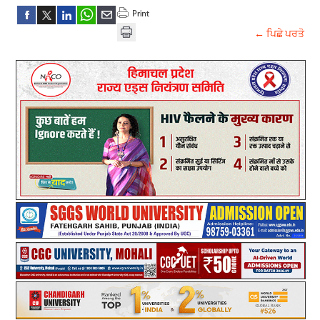
← ਪਿਛੇ ਪਰਤੋ