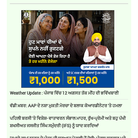
Weather Update : ਪੰਜਾਬ ਵਿੱਚ 12 ਅਗਸਤ ਤੱਕ ਮੀਂਹ ਦੀ ਭਵਿੱਖਬਾਣੀ
ਵੱਡੀ ਖ਼ਬਰ: AAP ਦੇ ਨਸ਼ਾ ਮੁਕਤੀ ਮੋਰਚਾ ਦੇ ਬਲਾਕ ਕੋਆਰਡੀਨੇਟਰ 'ਤੇ ਹਮਲਾ
ਪਹਿਲੀ ਬਰਸੀ 'ਤੇ ਵਿਸ਼ੇਸ਼- ਵਾਤਾਵਰਨ ਸੰਭਾਲ ਮਾਹਰ, ਰੁੱਖ-ਪ੍ਰੇਮੀ ਅਤੇ ਬਹੁ ਪੱਖੀ
ਸ਼ਖਸੀਅਤ ਜਸਜੀਤ ਸਿੰਘ ਸਮੁੰਦਰੀ (IFS) ਨੂੰ ਯਾਦ ਕਰਦਿਆਂ