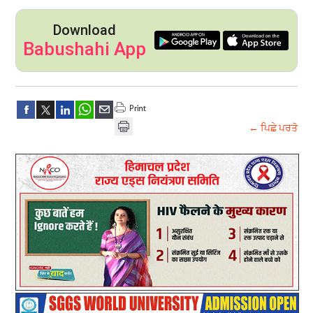
Download
Babushahi App
← ਪਿਛੇ ਪਰਤੋ