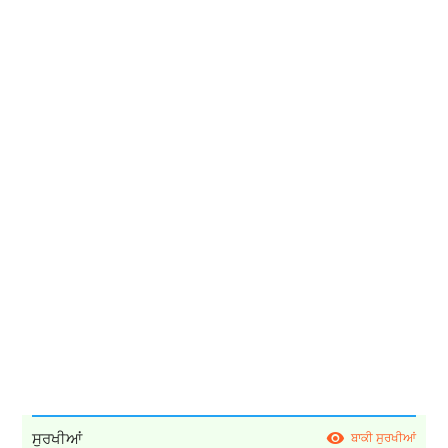
ਸੁਰਖੀਆਂ
ਬਾਕੀ ਸੁਰਖੀਆਂ