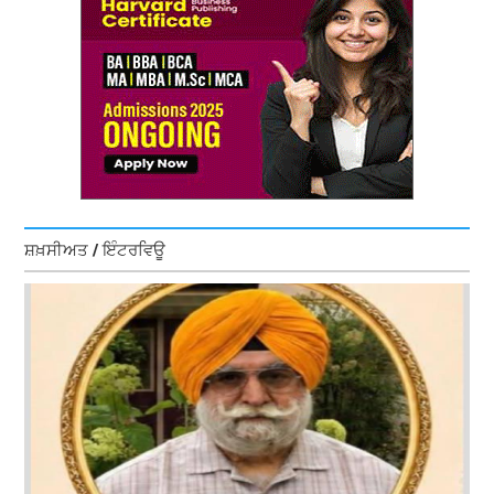
ਸ਼ਖ਼ਸੀਅਤ / ਇੰਟਰਵਿਊ