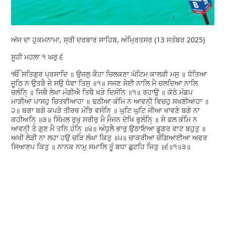
ਅੱਜ ਦਾ ਹੁਕਮਨਾਮਾ, ਸ੍ਰੀ ਦਰਬਾਰ ਸਾਹਿਬ, ਅੰਮ੍ਰਿਤਸਰ (13 ਸਤੰਬਰ 2025)
ਸੂਹੀ ਮਹਲਾ ੧ ਘਰੁ ੬
ੴ ਸਤਿਗੁਰ ਪ੍ਰਸਾਦਿ ॥ ਉਜਲੁ ਕੈਹਾ ਚਿਲਕਣਾ ਘੋਟਿਮ ਕਾਲੜੀ ਮਸੁ ॥ ਧੋਤਿਆ
ਜੂਠਿ ਨ ਉਤਰੈ ਜੇ ਸਉ ਧੋਵਾ ਤਿਸੁ ॥੧॥ ਸਜਣ ਸੇਈ ਨਾਲਿ ਮੈ ਚਲਦਿਆ ਨਾਲਿ
ਚਲੰਨਿੑ ॥ ਜਿਥੈ ਲੇਖਾ ਮੰਗੀਐ ਤਿਥੈ ਖੜੇ ਦਿਸੰਨਿ ॥੧॥ ਰਹਾਉ ॥ ਕੋਠੇ ਮੰਡਪ
ਮਾੜੀਆ ਪਾਸਹੁ ਚਿਤਵੀਆਹਾ ॥ ਢਠੀਆ ਕੰਮਿ ਨ ਆਵਨੑੀ ਵਿਚਹੁ ਸਖਣੀਆਹਾ ॥
੨॥ ਬਗਾ ਬਗੇ ਕਪੜੇ ਤੀਰਥ ਮੰਝਿ ਵਸੰਨਿੑ ॥ ਘੁਟਿ ਘੁਟਿ ਜੀਆ ਖਾਵਣੇ ਬਗੇ ਨਾ
ਕਹੀਅਨਿੑ ॥੩॥ ਸਿੰਮਲ ਰੁਖੁ ਸਰੀਰੁ ਮੈ ਮੈਜਨ ਦੇਖਿ ਭੁਲੰਨਿੑ ॥ ਸੇ ਫਲ ਕੰਮਿ ਨ
ਆਵਨੑੀ ਤੇ ਗੁਣ ਮੈ ਤਨਿ ਹੰਨਿੑ ॥੪॥ ਅੰਧੁਲੈ ਭਾਰੁ ਉਠਾਇਆ ਡੂਗਰ ਵਾਟ ਬਹੁਤੁ ॥
ਅਖੀ ਲੋੜੀ ਨਾ ਲਹਾ ਹਉ ਚੜਿ ਲੰਘਾ ਕਿਤੁ ॥੫॥ ਚਾਕਰੀਆ ਚੰਗਿਆਈਆ ਅਵਰ
ਸਿਆਣਪ ਕਿਤੁ ॥ ਨਾਨਕ ਨਾਮੁ ਸਮਾਲਿ ਤੂੰ ਬਧਾ ਛੁਟਹਿ ਜਿਤੁ ॥੬॥੧॥੩॥