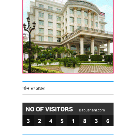
ਅੱਜ ਦਾ ਸ਼ਬਦ
NO OF VISITORS
Babushahi.com
3
2
4
5
1
8
3
6