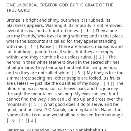
ONE UNIVERSAL CREATOR GOD. BY THE GRACE OF THE
TRUE GURU:
Bronze is bright and shiny, but when it is rubbed, its
blackness appears. Washing it, its impurity is not removed,
even if it is washed a hundred times. || 1 || They alone
are my friends, who travel along with me; and in that place,
where the accounts are called for, they appear standing
with me. || 1 || Pause || There are houses, mansions and
tall buildings, painted on all sides; but they are empty
within, and they crumble like useless ruins. || 2 || The
herons in their white feathers dwell in the sacred shrines
of pilgrimage. They tear apart and eat the living beings,
and so they are not called white. || 3 || My body is like the
simmal tree; seeing me, other people are fooled. Its fruits
are useless — just like the qualities of my body. || 4 || The
blind man is carrying such a heavy load, and his journey
through the mountains is so long. My eyes can see, but I
cannot find the Way. How can I climb up and cross over the
mountain? || 5 || What good does it do to serve, and be
good, and be clever? O Nanak, contemplate the Naam, the
Name of the Lord, and you shall be released from bondage.
|| 6 || 1 || 3 ||
Saturday, 29 Bhaadon (Samvat 557 Nanakshahi) 13