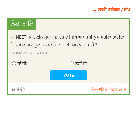
→ ਬਾਕੀ ਬਲੌਗਜ਼ / ਲੇਖ
ਲੋਕ-ਰਾਇ
ਕੀ NEET ਪੇਪਰ ਲੀਕ ਸਬੰਧੀ ਭਾਰਤ ਦੇ ਸਿੱਖਿਆ ਮੰਤਰੀ ਨੂੰ ਅਸਤੀਫਾ ਚਾਹੀਦਾ
ਹੈ ਜਿਵੇਂ ਕੀ ਵਾਂਗਚੂਕ ਤੇ ਕਾਕਰੋਚ ਪਾਰਟੀ ਮੰਗ ਕਰ ਰਹੀ ਹੈ ?
Posted on:
2026-07-20
ਹਾਂ ਜੀ
ਨਹੀਂ ਜੀ
ਨਤੀਜੇ ਦੇਖੋ
ਲੋਕ-ਰਾਇ ਦੇ ਪਿਛਲੇ ਨਤੀਜੇ