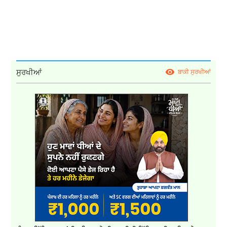
ਸੁਰਖੀਆਂ
ਬਾਕੀ ਸੁਰਖੀਆਂ