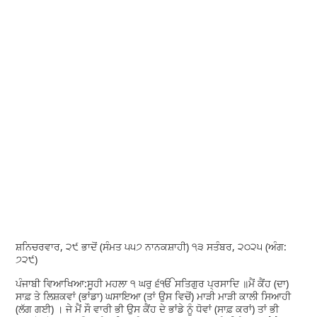
ਸ਼ਨਿਚਰਵਾਰ, ੨੯ ਭਾਦੋਂ (ਸੰਮਤ ੫੫੭ ਨਾਨਕਸ਼ਾਹੀ) ੧੩ ਸਤੰਬਰ, ੨੦੨੫ (ਅੰਗ:
੭੨੯)
ਪੰਜਾਬੀ ਵਿਆਖਿਆ:ਸੂਹੀ ਮਹਲਾ ੧ ਘਰੁ ੬ੴ ਸਤਿਗੁਰ ਪ੍ਰਸਾਦਿ ॥ਮੈਂ ਕੈਂਹ (ਦਾ)
ਸਾਫ਼ ਤੇ ਲਿਸ਼ਕਵਾਂ (ਭਾਂਡਾ) ਘਸਾਇਆ (ਤਾਂ ਉਸ ਵਿਚੋਂ) ਮਾੜੀ ਮਾੜੀ ਕਾਲੀ ਸਿਆਹੀ
(ਲੱਗ ਗਈ) । ਜੇ ਮੈਂ ਸੌ ਵਾਰੀ ਭੀ ਉਸ ਕੈਂਹ ਦੇ ਭਾਂਡੇ ਨੂੰ ਧੋਵਾਂ (ਸਾਫ਼ ਕਰਾਂ) ਤਾਂ ਭੀ