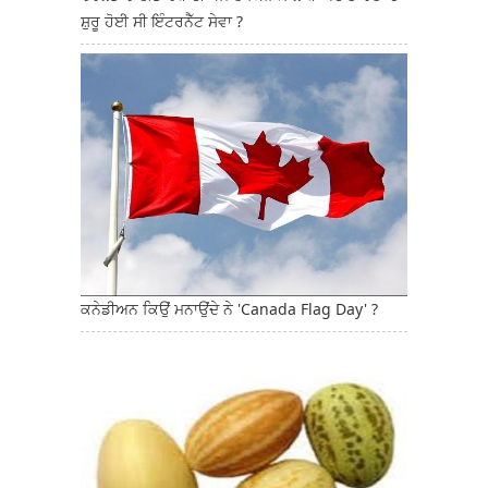
ਸ਼ੁਰੂ ਹੋਈ ਸੀ ਇੰਟਰਨੈੱਟ ਸੇਵਾ ?
ਕਨੇਡੀਅਨ ਕਿਉਂ ਮਨਾਉਂਦੇ ਨੇ 'Canada Flag Day' ?