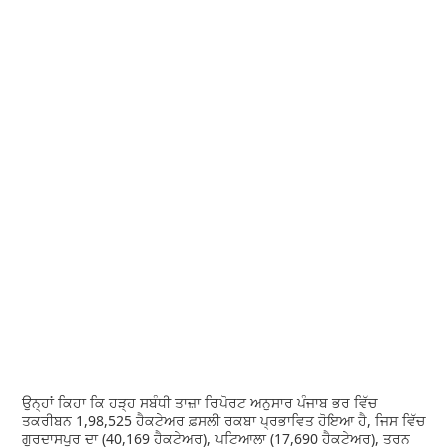
ਉਨ੍ਹਾਂ ਕਿਹਾ ਕਿ ਹੜ੍ਹ ਸਬੰਧੀ ਤਾਜ਼ਾ ਰਿਪੋਰਟ ਅਨੁਸਾਰ ਪੰਜਾਬ ਭਰ ਵਿੱਚ
ਤਕਰੀਬਨ 1,98,525 ਹੈਕਟੇਅਰ ਫ਼ਸਲੀ ਰਕਬਾ ਪ੍ਰਭਾਵਿਤ ਹੋਇਆ ਹੈ, ਜਿਸ ਵਿੱਚ
ਗੁਰਦਾਸਪੁਰ ਦਾ (40,169 ਹੈਕਟੇਅਰ), ਪਟਿਆਲਾ (17,690 ਹੈਕਟੇਅਰ), ਤਰਨ