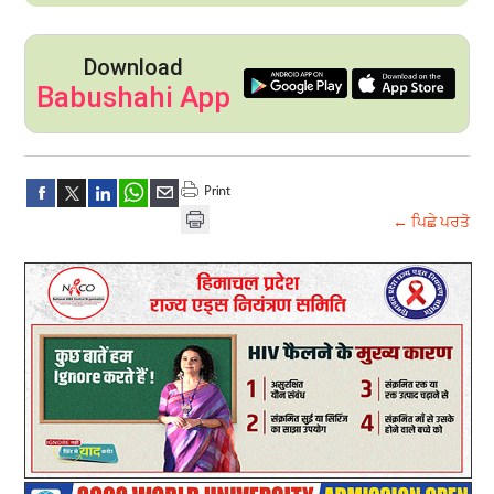
Download
Babushahi App
← ਪਿਛੇ ਪਰਤੋ