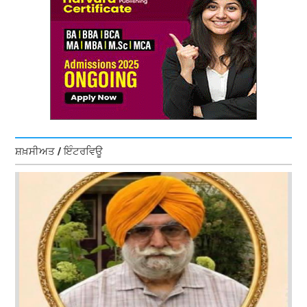
ਸ਼ਖ਼ਸੀਅਤ / ਇੰਟਰਵਿਊ