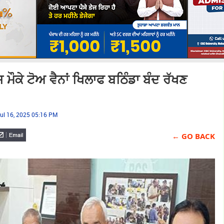
ੌਕੇ ਟੋਅ ਵੈਨਾਂ ਖਿਲਾਫ ਬਠਿੰਡਾ ਬੰਦ ਰੱਖਣ
ul 16, 2025 05:16 PM
← GO BACK