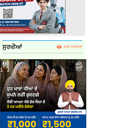
ਸੁਰਖੀਆਂ
ਬਾਕੀ ਸੁਰਖੀਆਂ