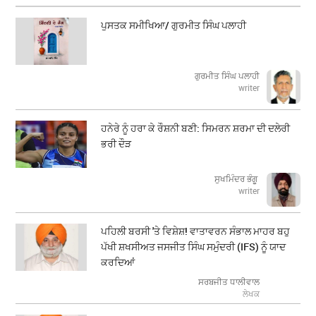
ਪੁਸਤਕ ਸਮੀਖਿਆ/ ਗੁਰਮੀਤ ਸਿੰਘ ਪਲਾਹੀ
ਗੁਰਮੀਤ ਸਿੰਘ ਪਲਾਹੀ
writer
ਹਨੇਰੇ ਨੂੰ ਹਰਾ ਕੇ ਰੌਸ਼ਨੀ ਬਣੀ: ਸਿਮਰਨ ਸ਼ਰਮਾ ਦੀ ਦਲੇਰੀ
ਭਰੀ ਦੌੜ
ਸੁਖਮਿੰਦਰ ਭੰਗੂ
writer
ਪਹਿਲੀ ਬਰਸੀ 'ਤੇ ਵਿਸ਼ੇਸ਼! ਵਾਤਾਵਰਨ ਸੰਭਾਲ ਮਾਹਰ ਬਹੁ
ਪੱਖੀ ਸ਼ਖਸੀਅਤ ਜਸਜੀਤ ਸਿੰਘ ਸਮੁੰਦਰੀ (IFS) ਨੂੰ ਯਾਦ
ਕਰਦਿਆਂ
ਸਰਬਜੀਤ ਧਾਲੀਵਾਲ
ਲੇਖਕ