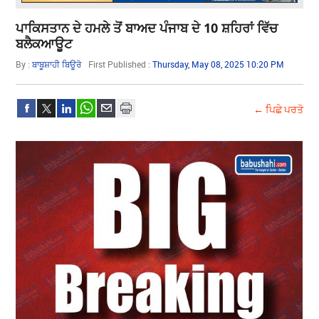
ਪਾਕਿਸਤਾਨ ਦੇ ਹਮਲੇ ਤੋਂ ਬਾਅਦ ਪੰਜਾਬ ਦੇ 10 ਸ਼ਹਿਰਾਂ ਵਿੱਚ
ਬਲੈਕਆਊਟ
By :
ਬਾਬੂਸ਼ਾਹੀ ਬਿਊਰੋ
First Published :
Thursday, May 08, 2025 10:20 PM
← ਪਿਛੇ ਪਰਤੋ