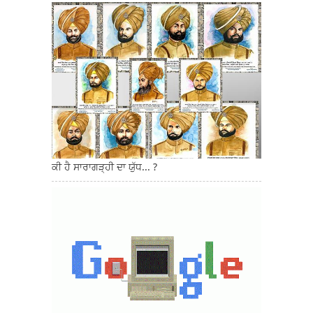
ਕੀ ਹੈ ਸਾਰਾਗੜ੍ਹੀ ਦਾ ਯੁੱਧ... ?