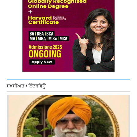
ਸ਼ਖ਼ਸੀਅਤ / ਇੰਟਰਵਿਊ