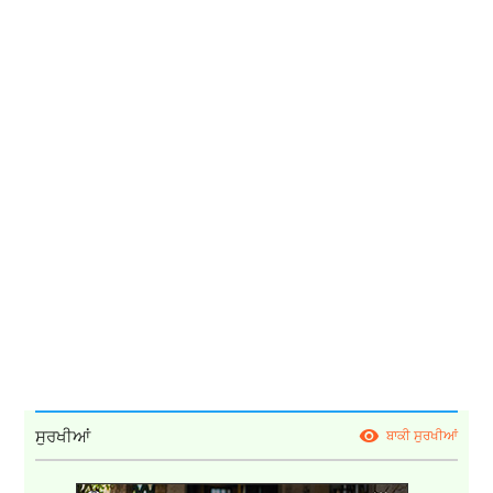
ਸੁਰਖੀਆਂ
ਬਾਕੀ ਸੁਰਖੀਆਂ