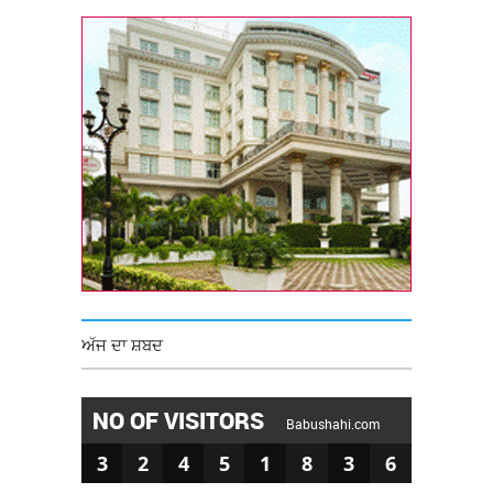
ਅੱਜ ਦਾ ਸ਼ਬਦ
NO OF VISITORS
Babushahi.com
3
2
4
5
1
8
3
6