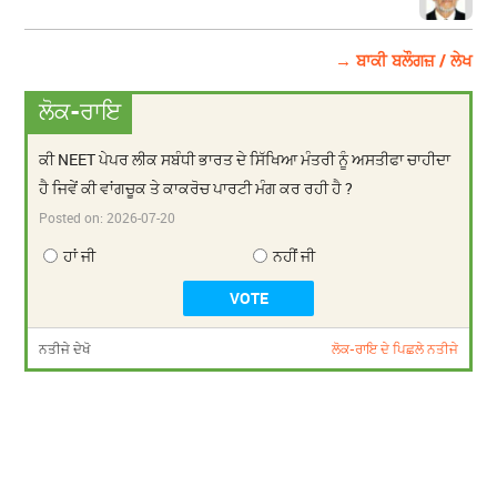
→ ਬਾਕੀ ਬਲੌਗਜ਼ / ਲੇਖ
ਲੋਕ-ਰਾਇ
ਕੀ NEET ਪੇਪਰ ਲੀਕ ਸਬੰਧੀ ਭਾਰਤ ਦੇ ਸਿੱਖਿਆ ਮੰਤਰੀ ਨੂੰ ਅਸਤੀਫਾ ਚਾਹੀਦਾ
ਹੈ ਜਿਵੇਂ ਕੀ ਵਾਂਗਚੂਕ ਤੇ ਕਾਕਰੋਚ ਪਾਰਟੀ ਮੰਗ ਕਰ ਰਹੀ ਹੈ ?
Posted on:
2026-07-20
ਹਾਂ ਜੀ
ਨਹੀਂ ਜੀ
ਨਤੀਜੇ ਦੇਖੋ
ਲੋਕ-ਰਾਇ ਦੇ ਪਿਛਲੇ ਨਤੀਜੇ