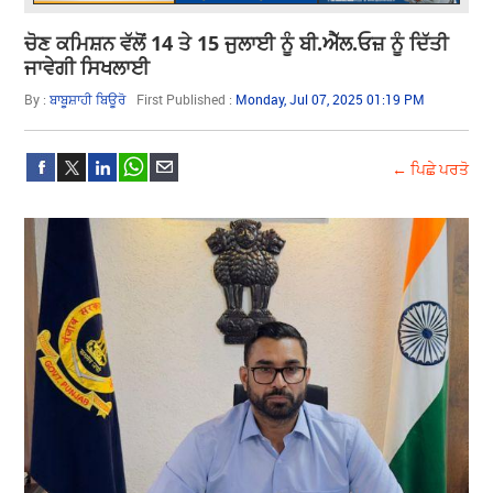
ਚੋਣ ਕਮਿਸ਼ਨ ਵੱਲੋਂ 14 ਤੇ 15 ਜੁਲਾਈ ਨੂੰ ਬੀ.ਐੱਲ.ਓਜ਼ ਨੂੰ ਦਿੱਤੀ
ਜਾਵੇਗੀ ਸਿਖਲਾਈ
By :
ਬਾਬੂਸ਼ਾਹੀ ਬਿਊਰੋ
First Published :
Monday, Jul 07, 2025 01:19 PM
← ਪਿਛੇ ਪਰਤੋ