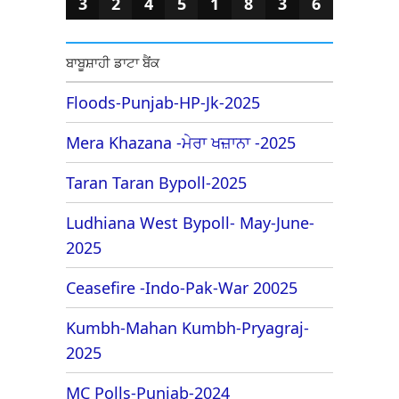
3
2
4
5
1
8
3
6
ਬਾਬੂਸ਼ਾਹੀ ਡਾਟਾ ਬੈਂਕ
Floods-Punjab-HP-Jk-2025
Mera Khazana -ਮੇਰਾ ਖਜ਼ਾਨਾ -2025
Taran Taran Bypoll-2025
Ludhiana West Bypoll- May-June-
2025
Ceasefire -Indo-Pak-War 20025
Kumbh-Mahan Kumbh-Pryagraj-
2025
MC Polls-Punjab-2024