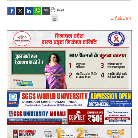
← ਪਿਛੇ ਪਰਤੋ