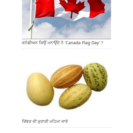
ਕਨੇਡੀਅਨ ਕਿਉਂ ਮਨਾਉਂਦੇ ਨੇ 'Canada Flag Day' ?
ਚਿੱਭੜ ਦੀ ਖ਼ੁਰਾਕੀ ਮਹਿਮਾ ਜਾਣੋ