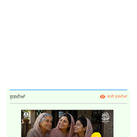
ਸੁਰਖੀਆਂ
ਬਾਕੀ ਸੁਰਖੀਆਂ