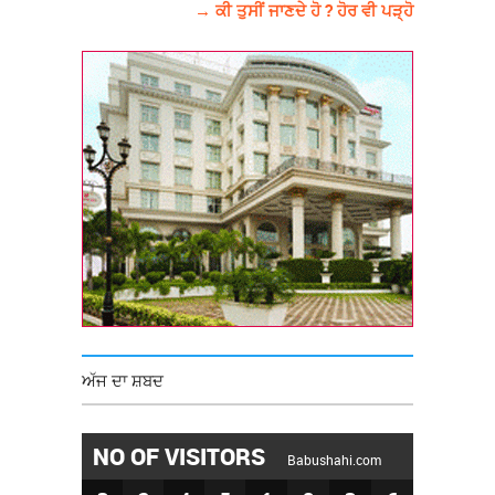
→ ਕੀ ਤੁਸੀਂ ਜਾਣਦੇ ਹੋ ? ਹੋਰ ਵੀ ਪੜ੍ਹੋ
ਅੱਜ ਦਾ ਸ਼ਬਦ
NO OF VISITORS
Babushahi.com