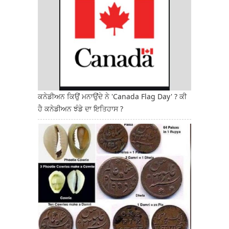
ਕਨੇਡੀਅਨ ਕਿਉਂ ਮਨਾਉਂਦੇ ਨੇ 'Canada Flag Day' ? ਕੀ
ਹੈ ਕਨੇਡੀਅਨ ਝੰਡੇ ਦਾ ਇਤਿਹਾਸ ?