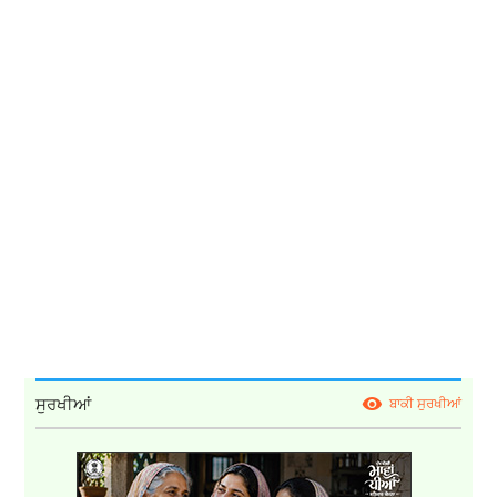
ਸੁਰਖੀਆਂ
ਬਾਕੀ ਸੁਰਖੀਆਂ