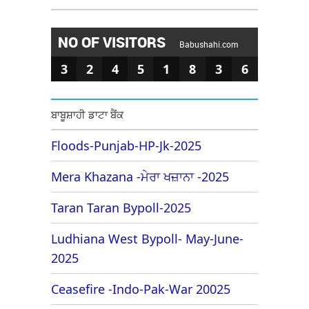
NO OF VISITORS
Babushahi.com
3
2
4
5
1
8
3
6
ਬਾਬੂਸ਼ਾਹੀ ਡਾਟਾ ਬੈਂਕ
Floods-Punjab-HP-Jk-2025
Mera Khazana -ਮੇਰਾ ਖਜ਼ਾਨਾ -2025
Taran Taran Bypoll-2025
Ludhiana West Bypoll- May-June-
2025
Ceasefire -Indo-Pak-War 20025