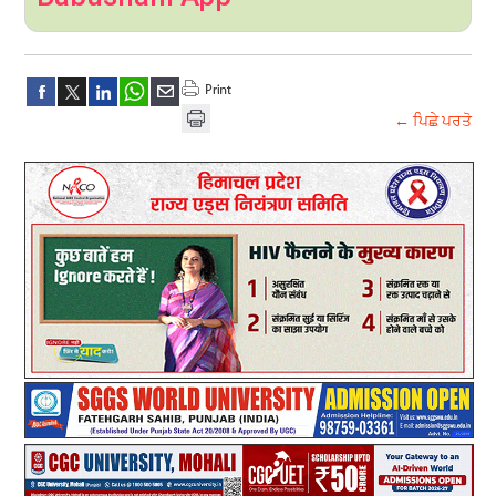
← ਪਿਛੇ ਪਰਤੋ