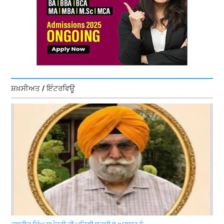
ਸ਼ਖ਼ਸੀਅਤ / ਇੰਟਰਵਿਊ