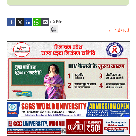
← ਪਿਛੇ ਪਰਤੋ