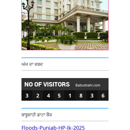
ਅੱਜ ਦਾ ਸ਼ਬਦ
NO OF VISITORS
Babushahi.com
3
2
4
5
1
8
3
6
ਬਾਬੂਸ਼ਾਹੀ ਡਾਟਾ ਬੈਂਕ
Floods-Punjab-HP-Jk-2025