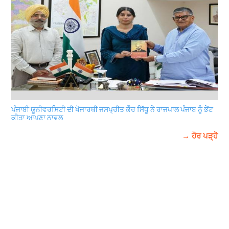
ਪੰਜਾਬੀ ਯੂਨੀਵਰਸਿਟੀ ਦੀ ਖੋਜਾਰਥੀ ਜਸਪ੍ਰੀਤ ਕੌਰ ਸਿੱਧੂ ਨੇ ਰਾਜਪਾਲ ਪੰਜਾਬ ਨੂੰ ਭੇਂਟ
ਕੀਤਾ ਆਪਣਾ ਨਾਵਲ
→ ਹੋਰ ਪੜ੍ਹੋ