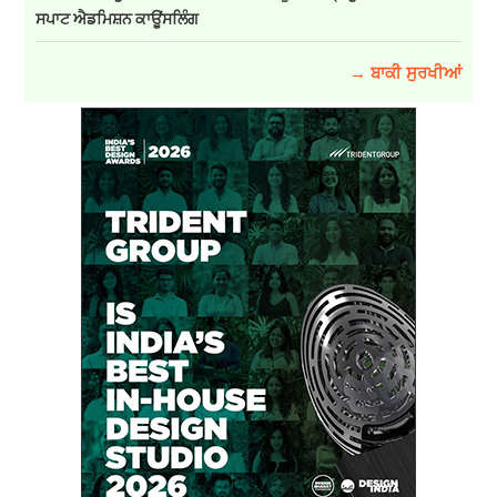
ਸਪਾਟ ਐਡਮਿਸ਼ਨ ਕਾਊਂਸਲਿੰਗ
→ ਬਾਕੀ ਸੁਰਖੀਆਂ