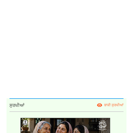
ਸੁਰਖੀਆਂ
ਬਾਕੀ ਸੁਰਖੀਆਂ