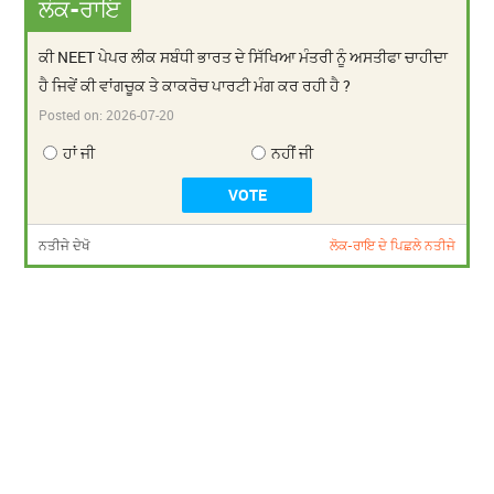
ਲੋਕ-ਰਾਇ
ਕੀ NEET ਪੇਪਰ ਲੀਕ ਸਬੰਧੀ ਭਾਰਤ ਦੇ ਸਿੱਖਿਆ ਮੰਤਰੀ ਨੂੰ ਅਸਤੀਫਾ ਚਾਹੀਦਾ
ਹੈ ਜਿਵੇਂ ਕੀ ਵਾਂਗਚੂਕ ਤੇ ਕਾਕਰੋਚ ਪਾਰਟੀ ਮੰਗ ਕਰ ਰਹੀ ਹੈ ?
Posted on:
2026-07-20
ਹਾਂ ਜੀ
ਨਹੀਂ ਜੀ
ਨਤੀਜੇ ਦੇਖੋ
ਲੋਕ-ਰਾਇ ਦੇ ਪਿਛਲੇ ਨਤੀਜੇ