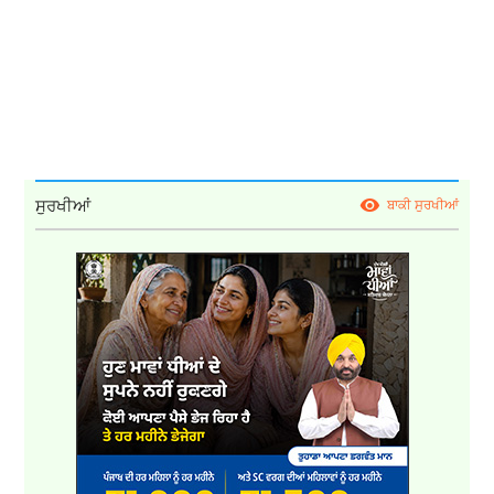
ਸੁਰਖੀਆਂ
ਬਾਕੀ ਸੁਰਖੀਆਂ