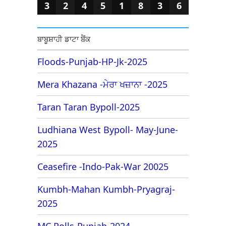
3
2
4
5
1
8
3
6
ਬਾਬੂਸ਼ਾਹੀ ਡਾਟਾ ਬੈਂਕ
Floods-Punjab-HP-Jk-2025
Mera Khazana -ਮੇਰਾ ਖਜ਼ਾਨਾ -2025
Taran Taran Bypoll-2025
Ludhiana West Bypoll- May-June-
2025
Ceasefire -Indo-Pak-War 20025
Kumbh-Mahan Kumbh-Pryagraj-
2025
MC Polls-Punjab-2024