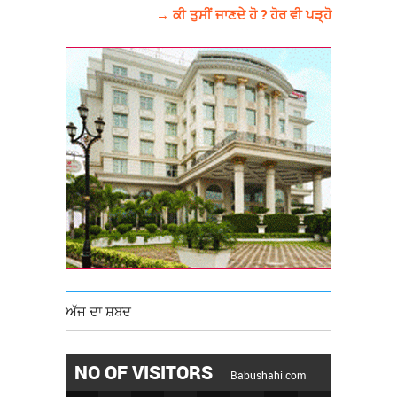
→ ਕੀ ਤੁਸੀਂ ਜਾਣਦੇ ਹੋ ? ਹੋਰ ਵੀ ਪੜ੍ਹੋ
ਅੱਜ ਦਾ ਸ਼ਬਦ
NO OF VISITORS
Babushahi.com