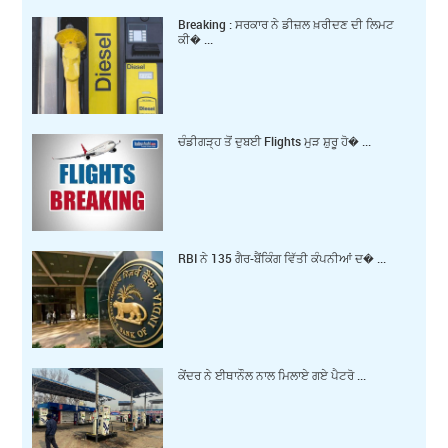
Breaking : ਸਰਕਾਰ ਨੇ ਡੀਜ਼ਲ ਖ਼ਰੀਦਣ ਦੀ ਲਿਮਟ
ਕੀ� ...
ਚੰਡੀਗੜ੍ਹ ਤੋਂ ਦੁਬਈ Flights ਮੁੜ ਸ਼ੁਰੂ ਹੋ� ...
RBI ਨੇ 135 ਗੈਰ-ਬੈਂਕਿੰਗ ਵਿੱਤੀ ਕੰਪਨੀਆਂ ਦ� ...
ਕੇਂਦਰ ਨੇ ਈਥਾਨੌਲ ਨਾਲ ਮਿਲਾਏ ਗਏ ਪੈਟਰੋ ...