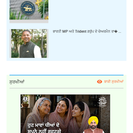
ਭਾਰਤੀ MP ਅਤੇ Trident ਗਰੁੱਪ ਦੇ ਚੇਅਰਮੈਨ ਰਾ� ...
ਸੁਰਖੀਆਂ
ਬਾਕੀ ਸੁਰਖੀਆਂ