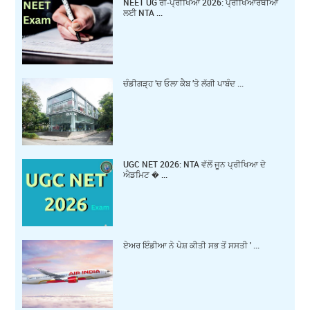
NEET UG ਰੀ-ਪ੍ਰੀਖਿਆ 2026: ਪ੍ਰੀਖਿਆਰਥੀਆਂ
ਲਈ NTA ...
ਚੰਡੀਗੜ੍ਹ ’ਚ ਓਲਾ ਕੈਬ ’ਤੇ ਲੱਗੀ ਪਾਬੰਦ ...
UGC NET 2026: NTA ਵੱਲੋਂ ਜੂਨ ਪ੍ਰੀਖਿਆ ਦੇ
ਐਡਮਿਟ � ...
ਏਅਰ ਇੰਡੀਆ ਨੇ ਪੇਸ਼ ਕੀਤੀ ਸਭ ਤੋਂ ਸਸਤੀ ' ...