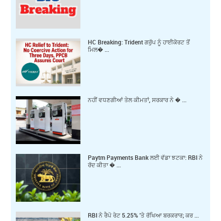
HC Breaking: Trident ਗਰੁੱਪ ਨੂੰ ਹਾਈਕੋਰਟ ਤੋਂ
ਮਿਲ� ...
ਨਹੀਂ ਵਧਣਗੀਆਂ ਤੇਲ ਕੀਮਤਾਂ, ਸਰਕਾਰ ਨੇ � ...
Paytm Payments Bank ਲਈ ਵੱਡਾ ਝਟਕਾ: RBI ਨੇ
ਰੱਦ ਕੀਤਾ � ...
RBI ਨੇ ਰੈਪੋ ਰੇਟ 5.25% 'ਤੇ ਰੱਖਿਆ ਬਰਕਰਾਰ; ਕਰ ...