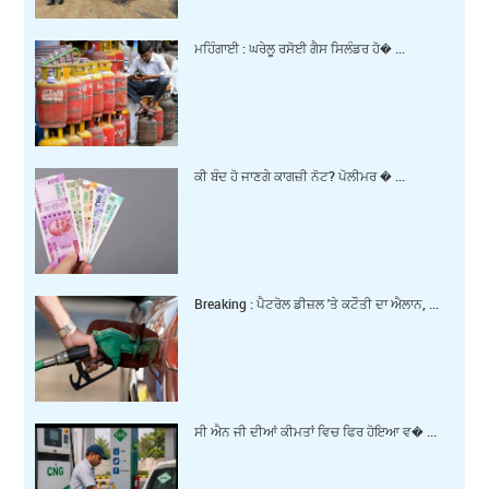
ਮਹਿੰਗਾਈ : ਘਰੇਲੂ ਰਸੋਈ ਗੈਸ ਸਿਲੰਡਰ ਹੋ� ...
ਕੀ ਬੰਦ ਹੋ ਜਾਣਗੇ ਕਾਗਜ਼ੀ ਨੋਟ? ਪੋਲੀਮਰ � ...
Breaking : ਪੈਟਰੋਲ ਡੀਜ਼ਲ 'ਤੇ ਕਟੌਤੀ ਦਾ ਐਲਾਨ, ...
ਸੀ ਐਨ ਜੀ ਦੀਆਂ ਕੀਮਤਾਂ ਵਿਚ ਫਿਰ ਹੋਇਆ ਵ� ...