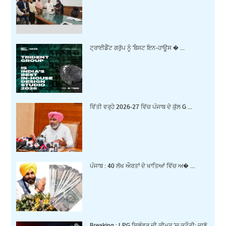
ਟ੍ਰਾਈਡੈਂਟ ਗਰੁੱਪ ਨੂੰ 'ਬੈਸਟ ਇਨ-ਹਾਊਸ � ...
ਵਿੱਤੀ ਵਰ੍ਹੇ 2026-27 ਵਿੱਚ ਪੰਜਾਬ ਦੇ ਕੁੱਲ G ...
ਪੰਜਾਬ : 40 ਲੱਖ ਔਰਤਾਂ ਦੇ ਖਾਤਿਆਂ ਵਿੱਚ ਅ� ...
Breaking : LPG ਸਿਲੰਡਰ ਦੀ ਕੀਮਤ 'ਚ ਕਟੌਤੀ: ਜਾਣੋ