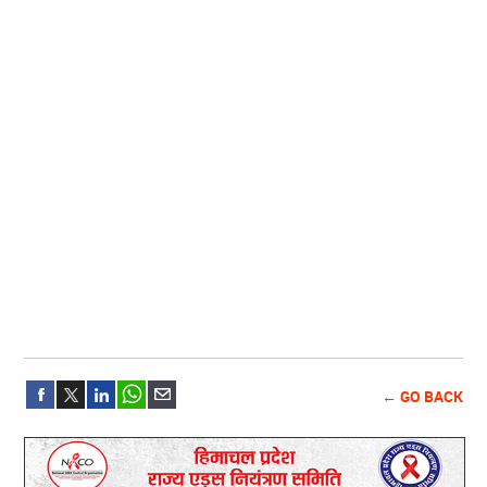
← GO BACK