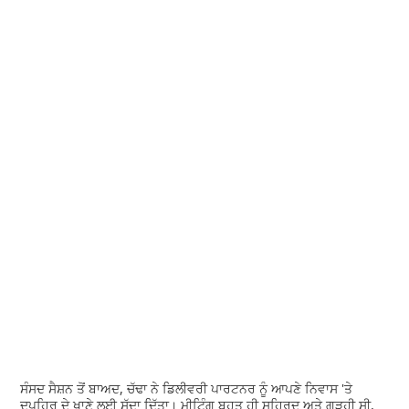
ਸੰਸਦ ਸੈਸ਼ਨ ਤੋਂ ਬਾਅਦ, ਚੱਢਾ ਨੇ ਡਿਲੀਵਰੀ ਪਾਰਟਨਰ ਨੂੰ ਆਪਣੇ ਨਿਵਾਸ 'ਤੇ
ਦੁਪਹਿਰ ਦੇ ਖਾਣੇ ਲਈ ਸੱਦਾ ਦਿੱਤਾ। ਮੀਟਿੰਗ ਬਹੁਤ ਹੀ ਸੁਹਿਰਦ ਅਤੇ ਗੂੜ੍ਹੀ ਸੀ,