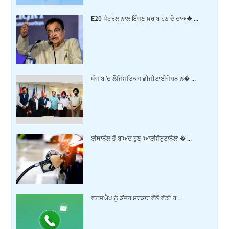
E20 ਪੈਟਰੋਲ ਨਾਲ ਇੰਜਣ ਖ਼ਰਾਬ ਹੋਣ ਦੇ ਦਾਅ� ...
ਪੰਜਾਬ 'ਚ ਲੌਜਿਸਟਿਕਸ ਡੀਜੀਟਾਈਜੇਸ਼ਨ ਨ� ...
ਈਥਾਨੌਲ ਤੋਂ ਬਾਅਦ ਹੁਣ 'ਆਈਸੋਬੁਟਾਨੋਲ' � ...
ਵਟਸਐਪ ਨੂੰ ਕੇਂਦਰ ਸਰਕਾਰ ਵੱਲੋਂ ਵੱਡੀ ਰ ...