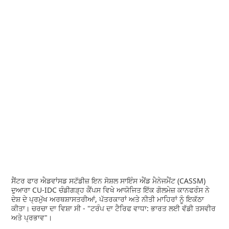
ਸੈਂਟਰ ਫਾਰ ਐਡਵਾਂਸਡ ਸਟੱਡੀਜ਼ ਇਨ ਸੋਸ਼ਲ ਸਾਇੰਸ ਐਂਡ ਮੈਨੇਜਮੈਂਟ (CASSM)
ਦੁਆਰਾ CU-IDC ਚੰਡੀਗੜ੍ਹ ਕੈਂਪਸ ਵਿਖੇ ਆਯੋਜਿਤ ਇੱਕ ਗੋਲਮੇਜ਼ ਕਾਨਫਰੰਸ ਨੇ
ਦੇਸ਼ ਦੇ ਪ੍ਰਮੁੱਖ ਅਰਥਸ਼ਾਸਤਰੀਆਂ, ਪੱਤਰਕਾਰਾਂ ਅਤੇ ਨੀਤੀ ਮਾਹਿਰਾਂ ਨੂੰ ਇਕੱਠਾ
ਕੀਤਾ। ਚਰਚਾ ਦਾ ਵਿਸ਼ਾ ਸੀ - "ਟਰੰਪ ਦਾ ਟੈਰਿਫ ਵਾਧਾ: ਭਾਰਤ ਲਈ ਵੱਡੀ ਤਸਵੀਰ
ਅਤੇ ਪ੍ਰਭਾਵ"।