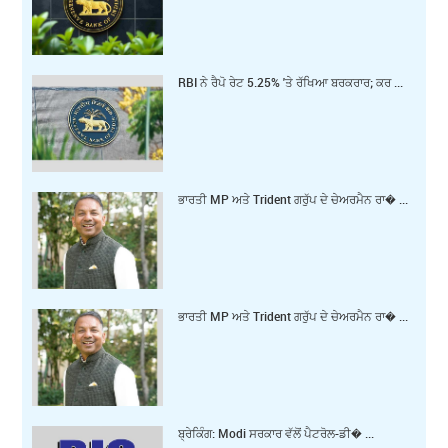
RBI ਨੇ ਰੈਪੋ ਰੇਟ 5.25% 'ਤੇ ਰੱਖਿਆ ਬਰਕਰਾਰ; ਕਰ ...
ਭਾਰਤੀ MP ਅਤੇ Trident ਗਰੁੱਪ ਦੇ ਚੇਅਰਮੈਨ ਰਾ� ...
ਭਾਰਤੀ MP ਅਤੇ Trident ਗਰੁੱਪ ਦੇ ਚੇਅਰਮੈਨ ਰਾ� ...
ਬ੍ਰੇਕਿੰਗ: Modi ਸਰਕਾਰ ਵੱਲੋਂ ਪੈਟਰੋਲ-ਡੀ� ...