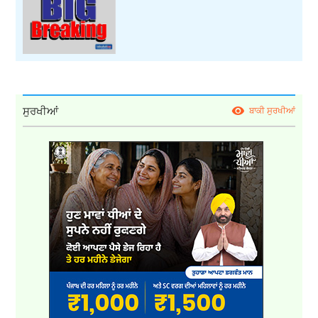
ਸੁਰਖੀਆਂ
ਬਾਕੀ ਸੁਰਖੀਆਂ