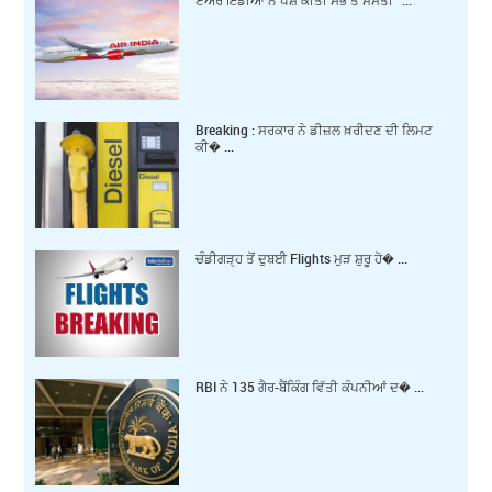
ਏਅਰ ਇੰਡੀਆ ਨੇ ਪੇਸ਼ ਕੀਤੀ ਸਭ ਤੋਂ ਸਸਤੀ ' ...
Breaking : ਸਰਕਾਰ ਨੇ ਡੀਜ਼ਲ ਖ਼ਰੀਦਣ ਦੀ ਲਿਮਟ
ਕੀ� ...
ਚੰਡੀਗੜ੍ਹ ਤੋਂ ਦੁਬਈ Flights ਮੁੜ ਸ਼ੁਰੂ ਹੋ� ...
RBI ਨੇ 135 ਗੈਰ-ਬੈਂਕਿੰਗ ਵਿੱਤੀ ਕੰਪਨੀਆਂ ਦ� ...