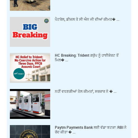
ਪੈਟਰੋਲ, ਡੀਜ਼ਲ ਤੇ ਸੀ ਐਨ ਜੀ ਦੀਆਂ ਕੀਮਤ� ...
HC Breaking: Trident ਗਰੁੱਪ ਨੂੰ ਹਾਈਕੋਰਟ ਤੋਂ
ਮਿਲ� ...
ਨਹੀਂ ਵਧਣਗੀਆਂ ਤੇਲ ਕੀਮਤਾਂ, ਸਰਕਾਰ ਨੇ � ...
Paytm Payments Bank ਲਈ ਵੱਡਾ ਝਟਕਾ: RBI ਨੇ
ਰੱਦ ਕੀਤਾ � ...