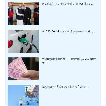
ਭਾਰਤ-ਯੂਕੇ ਮੁਕਤ ਵਪਾਰ ਸਮਝੌਤਾ (FTA) ਅੱਜ ਤ ...
ਕੀ E20 Petrol ਤੁਹਾਡੀ ਗੱਡੀ ਨੂੰ ਨੁਕਸਾਨ ਪਹੁ� ...
2000 ਰੁਪਏ ਦੇ ਨੋਟ 'ਤੇ RBI ਦਾ ਵੱਡਾ Update: ਕੀਤਾ
� ...
ਕੇਂਦਰ ਸਰਕਾਰ ਨੇ ਕੁੱਝ ਦਵਾਈਆਂ ਲਈ ਡਾਕਟ ...