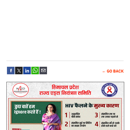
← GO BACK