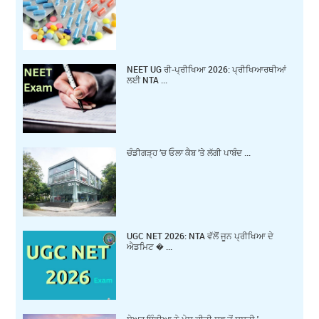
NEET UG ਰੀ-ਪ੍ਰੀਖਿਆ 2026: ਪ੍ਰੀਖਿਆਰਥੀਆਂ
ਲਈ NTA ...
ਚੰਡੀਗੜ੍ਹ ’ਚ ਓਲਾ ਕੈਬ ’ਤੇ ਲੱਗੀ ਪਾਬੰਦ ...
UGC NET 2026: NTA ਵੱਲੋਂ ਜੂਨ ਪ੍ਰੀਖਿਆ ਦੇ
ਐਡਮਿਟ � ...