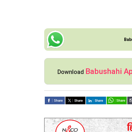
Bab
Babushahi A
Download