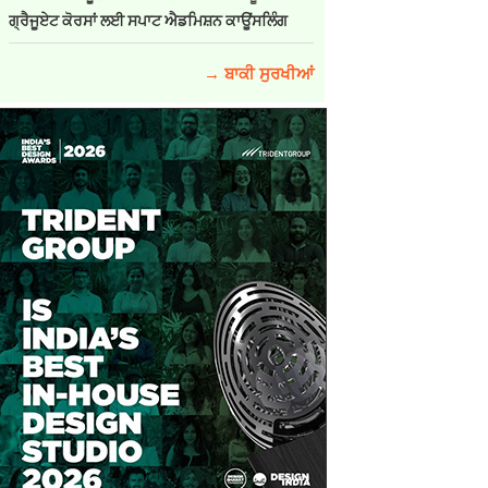
ਗ੍ਰੈਜੂਏਟ ਕੋਰਸਾਂ ਲਈ ਸਪਾਟ ਐਡਮਿਸ਼ਨ ਕਾਊਂਸਲਿੰਗ
→ ਬਾਕੀ ਸੁਰਖੀਆਂ