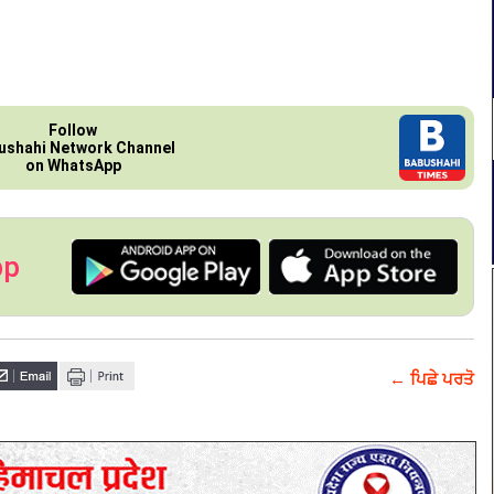
Follow
ushahi Network Channel
on WhatsApp
pp
← ਪਿਛੇ ਪਰਤੋ