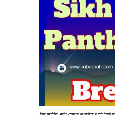
ਪੰਥਕ ਬ੍ਰੇਕਿੰਗ: ਸ਼੍ਰੀ ਅਕਾਲ ਤਖ਼ਤ ਸਾਹਿਬ ਤੋਂ ਵੱਡੇ ਫੈਸਲੇ