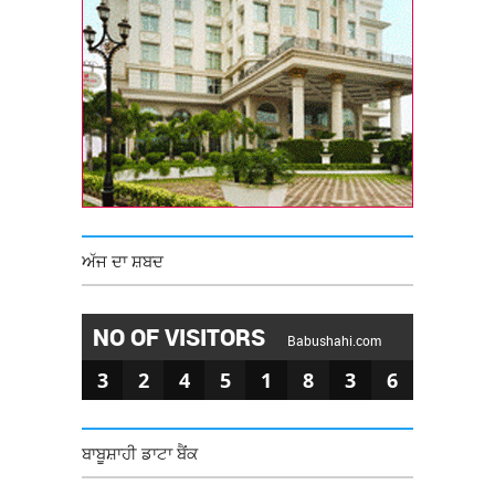
ਅੱਜ ਦਾ ਸ਼ਬਦ
NO OF VISITORS
Babushahi.com
3
2
4
5
1
8
3
6
ਬਾਬੂਸ਼ਾਹੀ ਡਾਟਾ ਬੈਂਕ