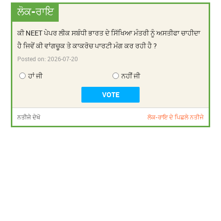
ਲੋਕ-ਰਾਇ
ਕੀ NEET ਪੇਪਰ ਲੀਕ ਸਬੰਧੀ ਭਾਰਤ ਦੇ ਸਿੱਖਿਆ ਮੰਤਰੀ ਨੂੰ ਅਸਤੀਫਾ ਚਾਹੀਦਾ
ਹੈ ਜਿਵੇਂ ਕੀ ਵਾਂਗਚੂਕ ਤੇ ਕਾਕਰੋਚ ਪਾਰਟੀ ਮੰਗ ਕਰ ਰਹੀ ਹੈ ?
Posted on:
2026-07-20
ਹਾਂ ਜੀ
ਨਹੀਂ ਜੀ
ਨਤੀਜੇ ਦੇਖੋ
ਲੋਕ-ਰਾਇ ਦੇ ਪਿਛਲੇ ਨਤੀਜੇ