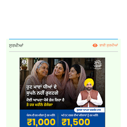
ਸੁਰਖੀਆਂ
ਬਾਕੀ ਸੁਰਖੀਆਂ