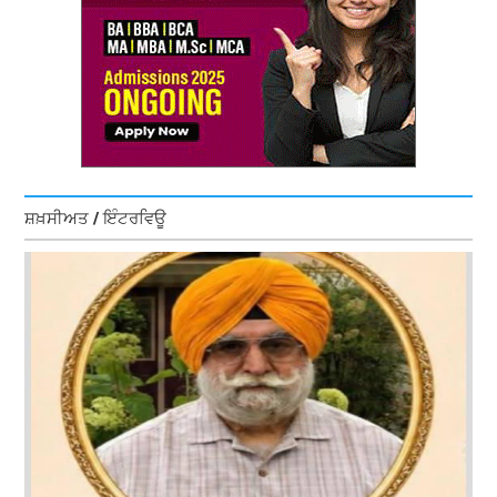
ਸ਼ਖ਼ਸੀਅਤ / ਇੰਟਰਵਿਊ