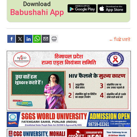
Download
Babushahi App
← ਪਿਛੇ ਪਰਤੋ