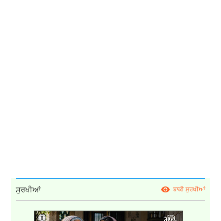
ਸੁਰਖੀਆਂ
ਬਾਕੀ ਸੁਰਖੀਆਂ