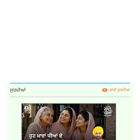
ਸੁਰਖੀਆਂ
ਬਾਕੀ ਸੁਰਖੀਆਂ