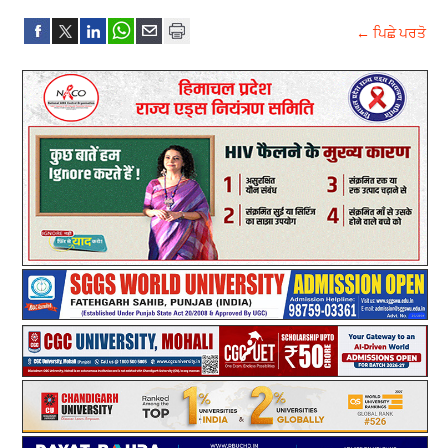
← ਪਿਛੇ ਪਰਤੋ