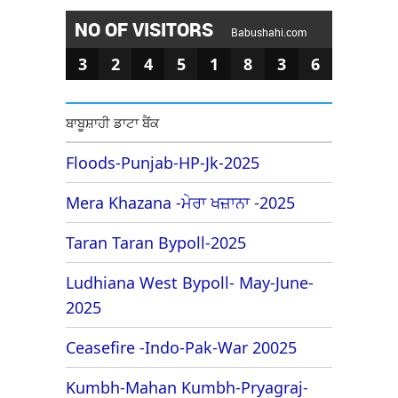
NO OF VISITORS
Babushahi.com
3
2
4
5
1
8
3
6
ਬਾਬੂਸ਼ਾਹੀ ਡਾਟਾ ਬੈਂਕ
Floods-Punjab-HP-Jk-2025
Mera Khazana -ਮੇਰਾ ਖਜ਼ਾਨਾ -2025
Taran Taran Bypoll-2025
Ludhiana West Bypoll- May-June-
2025
Ceasefire -Indo-Pak-War 20025
Kumbh-Mahan Kumbh-Pryagraj-