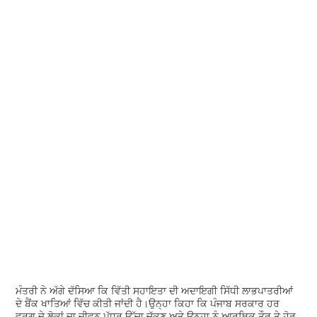
ਮੰਤਰੀ ਨੇ ਅੱਗੇ ਦੱਸਿਆ ਕਿ ਵਿੱਤੀ ਸਹਾਇਤਾ ਦੀ ਅਦਾਇਗੀ ਸਿੱਧੀ ਲਾਭਪਾਤਰੀਆਂ
ਦੇ ਬੈਂਕ ਖਾਤਿਆਂ ਵਿੱਚ ਕੀਤੀ ਜਾਂਦੀ ਹੈ।ਉਨ੍ਹਾ ਕਿਹਾ ਕਿ ਪੰਜਾਬ ਸਰਕਾਰ ਹਰ
ਵਰਗ ਦੇ ਲੋਕਾਂ ਦਾ ਜੀਵਨ ਪੱਧਰ ਉੱਚਾ ਚੁੱਕਣ ਅਤੇ ਉਨ੍ਹਾ ਨੂੰ ਆਰਥਿਕ ਤੌਰ ਤੇ ਹੋਰ