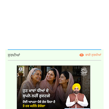
ਸੁਰਖੀਆਂ
ਬਾਕੀ ਸੁਰਖੀਆਂ