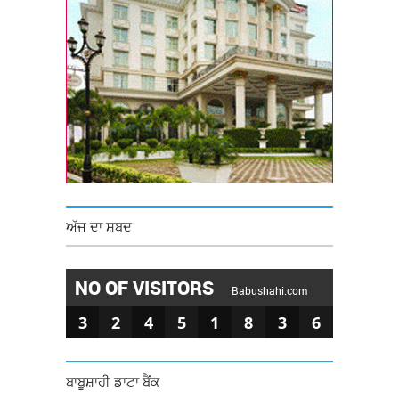
ਅੱਜ ਦਾ ਸ਼ਬਦ
NO OF VISITORS
Babushahi.com
3
2
4
5
1
8
3
6
ਬਾਬੂਸ਼ਾਹੀ ਡਾਟਾ ਬੈਂਕ