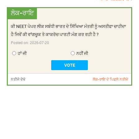
ਲੋਕ-ਰਾਇ
ਕੀ NEET ਪੇਪਰ ਲੀਕ ਸਬੰਧੀ ਭਾਰਤ ਦੇ ਸਿੱਖਿਆ ਮੰਤਰੀ ਨੂੰ ਅਸਤੀਫਾ ਚਾਹੀਦਾ
ਹੈ ਜਿਵੇਂ ਕੀ ਵਾਂਗਚੂਕ ਤੇ ਕਾਕਰੋਚ ਪਾਰਟੀ ਮੰਗ ਕਰ ਰਹੀ ਹੈ ?
Posted on:
2026-07-20
ਹਾਂ ਜੀ
ਨਹੀਂ ਜੀ
ਨਤੀਜੇ ਦੇਖੋ
ਲੋਕ-ਰਾਇ ਦੇ ਪਿਛਲੇ ਨਤੀਜੇ