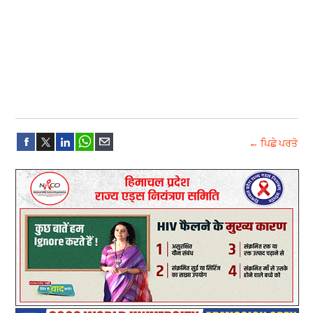
← ਪਿਛੇ ਪਰਤੋ