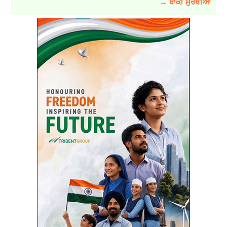
→ ਬਾਕੀ ਸੁਰਖੀਆਂ