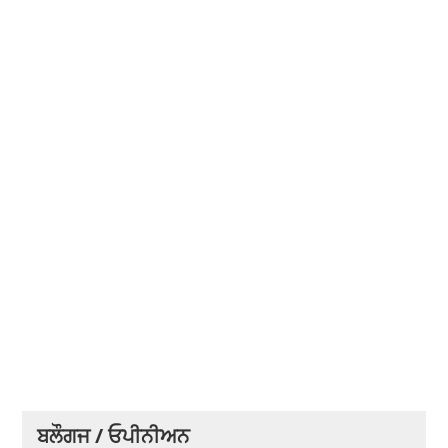
ਬਲੌਗਜ / ਓਪੀਨੀਅਨ