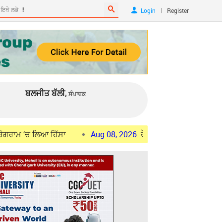
|
Login
Register
ਬਲਜੀਤ ਬੱਲੀ,
ਸੰਪਾਦਕ
ਆ ਹਿੱਸਾ
Aug 08, 2026
ਰੌਲੇ-ਗੌਲੇ ਮਗਰੋਂ ਭੂਪੇਸ਼ ਬਘੇਲ ਦਾ 9 ਦਿਨਾਂ ਪ