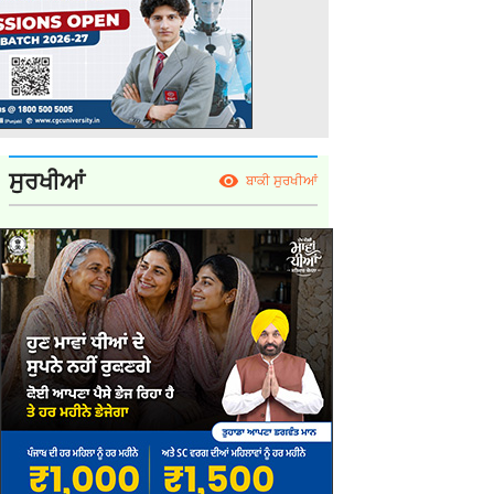
ਸੁਰਖੀਆਂ
ਬਾਕੀ ਸੁਰਖੀਆਂ