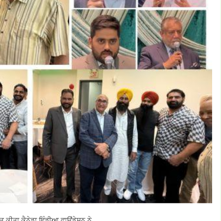
ਕੀਤਾ ਕੈਨੇਡਾ ਇੰਡੀਆ ਫਾਉਂਡੇਸ਼ਨ ਨੇ