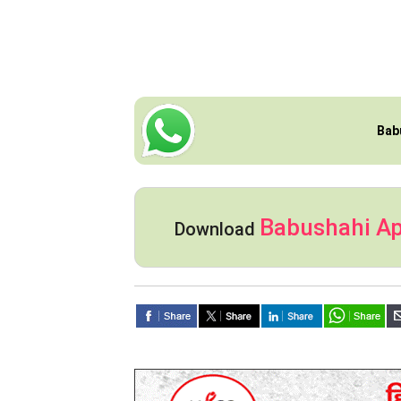
Bab
Babushahi A
Download