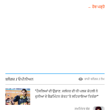
→ ਹੋਰ ਪੜ੍ਹੋ
ਬਲੌਗਜ਼ / ਓਪੀਨੀਅਨ
ਬਾਕੀ ਬਲੌਗਜ਼ / ਲੇਖ
"ਹੌਸਲਿਆਂ ਦੀ ਉਡਾਣ: ਜਲੰਧਰ ਦੀ ਧੀ ਪਲਕ ਕੋਹਲੀ ਨੇ
ਦੁਨੀਆ ਦੇ ਬੈਡਮਿੰਟਨ ਕੋਰਟ 'ਤੇ ਲਹਿਰਾਇਆ ਤਿਰੰਗਾ"
ਸੁਖਮਿੰਦਰ ਭੰਗੂ