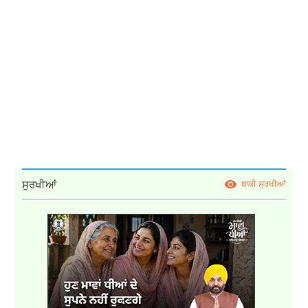
ਸੁਰਖੀਆਂ
ਬਾਕੀ ਸੁਰਖੀਆਂ