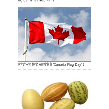
ਸ਼ੁਰੂ ਹੋਈ ਸੀ ਇੰਟਰਨੈੱਟ ਸੇਵਾ ?
ਕਨੇਡੀਅਨ ਕਿਉਂ ਮਨਾਉਂਦੇ ਨੇ 'Canada Flag Day' ?