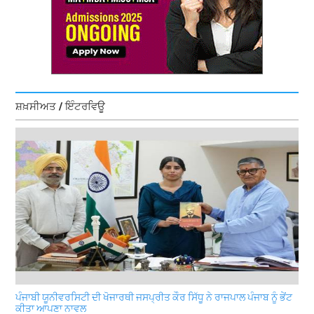
ਸ਼ਖ਼ਸੀਅਤ / ਇੰਟਰਵਿਊ
ਪੰਜਾਬੀ ਯੂਨੀਵਰਸਿਟੀ ਦੀ ਖੋਜਾਰਥੀ ਜਸਪ੍ਰੀਤ ਕੌਰ ਸਿੱਧੂ ਨੇ ਰਾਜਪਾਲ ਪੰਜਾਬ ਨੂੰ ਭੇਂਟ
ਕੀਤਾ ਆਪਣਾ ਨਾਵਲ