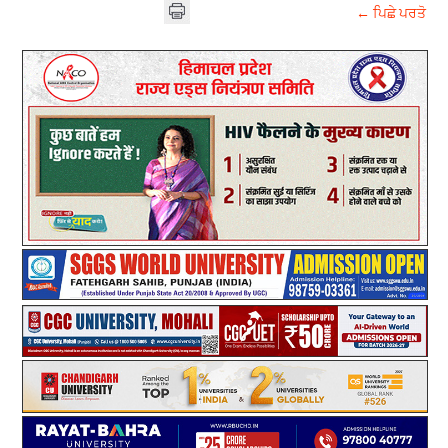
← ਪਿਛੇ ਪਰਤੋ