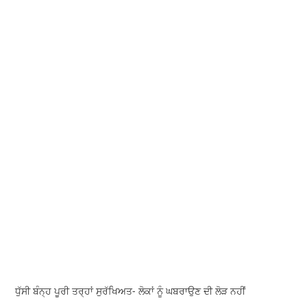
ਧੁੱਸੀ ਬੰਨ੍ਹ ਪੂਰੀ ਤਰ੍ਹਾਂ ਸੁਰੱਖਿਅਤ- ਲੋਕਾਂ ਨੂੰ ਘਬਰਾਉਣ ਦੀ ਲੋੜ ਨਹੀਂ