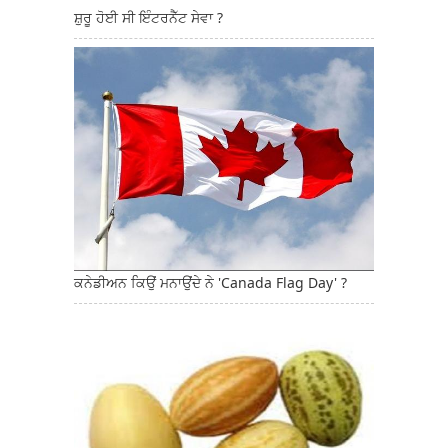
ਸ਼ੁਰੂ ਹੋਈ ਸੀ ਇੰਟਰਨੈੱਟ ਸੇਵਾ ?
ਕਨੇਡੀਅਨ ਕਿਉਂ ਮਨਾਉਂਦੇ ਨੇ 'Canada Flag Day' ?