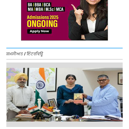
ਸ਼ਖ਼ਸੀਅਤ / ਇੰਟਰਵਿਊ