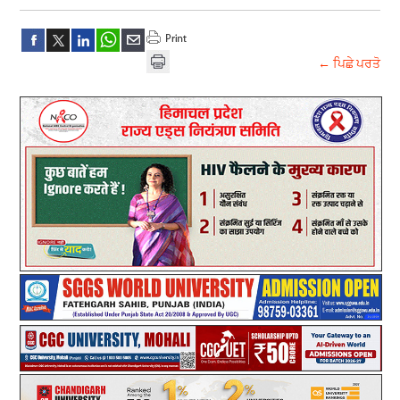
← ਪਿਛੇ ਪਰਤੋ