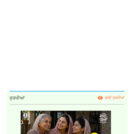
ਸੁਰਖੀਆਂ
ਬਾਕੀ ਸੁਰਖੀਆਂ