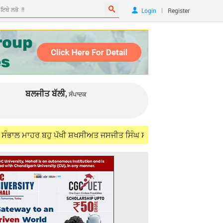
|
Login
Register
ਬਲਜੀਤ ਬੱਲੀ,
ਸੰਪਾਦਕ
ਰ ਬਹੁ ਪੱਖੀ ਸ਼ਖਸੀਅਤ ਜਸਜੀਤ ਸਿੰਘ ਸਮੁੰਦਰੀ (IFS) ਨੂੰ ਯਾਦ ਕਰਦਿਆਂ