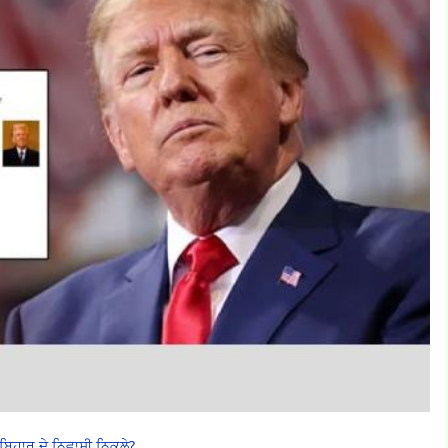
ਿਹਾਰ ਦੇ ਨਿਵਾਸੀ ਨਿਕਲੇ?