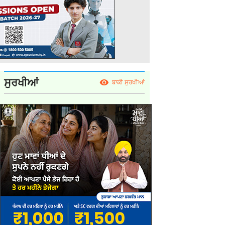
ਸੁਰਖੀਆਂ
ਬਾਕੀ ਸੁਰਖੀਆਂ