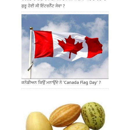
ਸ਼ੁਰੂ ਹੋਈ ਸੀ ਇੰਟਰਨੈੱਟ ਸੇਵਾ ?
ਕਨੇਡੀਅਨ ਕਿਉਂ ਮਨਾਉਂਦੇ ਨੇ 'Canada Flag Day' ?