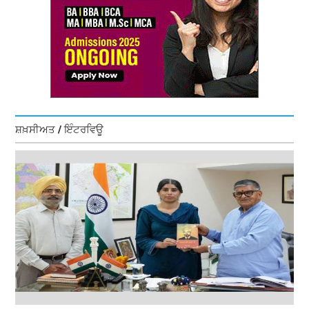
ਸ਼ਖ਼ਸੀਅਤ / ਇੰਟਰਵਿਊ