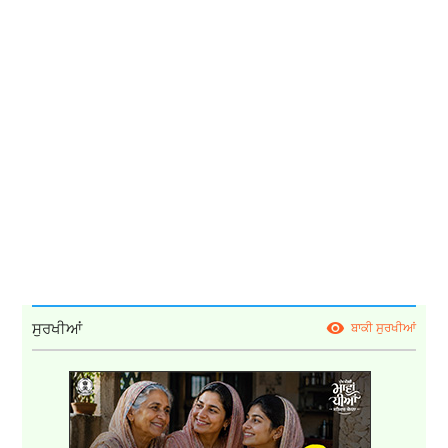
ਸੁਰਖੀਆਂ
ਬਾਕੀ ਸੁਰਖੀਆਂ