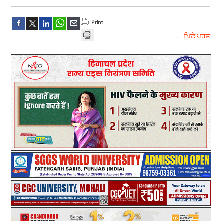
← ਪਿਛੇ ਪਰਤੋ