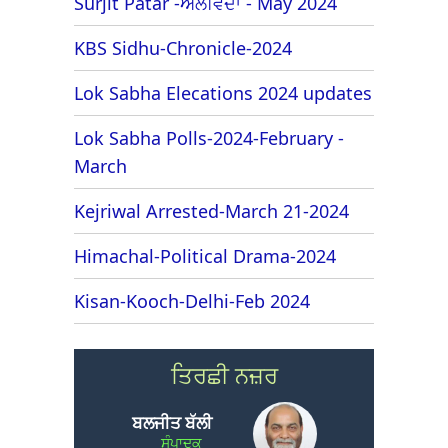
Surjit Patar -ਅਲਵਿਦਾ - May 2024
KBS Sidhu-Chronicle-2024
Lok Sabha Elecations 2024 updates
Lok Sabha Polls-2024-February -
March
Kejriwal Arrested-March 21-2024
Himachal-Political Drama-2024
Kisan-Kooch-Delhi-Feb 2024
ਤਿਰਛੀ ਨਜ਼ਰ
ਬਲਜੀਤ ਬੱਲੀ
ਸੰਪਾਦਕ