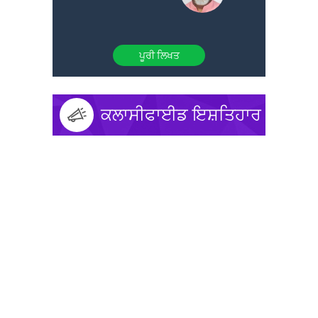
ਪੂਰੀ ਲਿਖਤ
ਕਲਾਸੀਫਾਈਡ ਇਸ਼ਤਿਹਾਰ